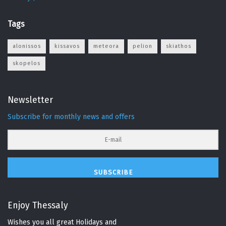
Tags
alonissos
kissavos
meteora
pelion
skiathos
skopelos
Newsletter
Subscribe for monthly news and offers
SUBSCRIBE
Enjoy Thessaly
Wishes you all great Holidays and