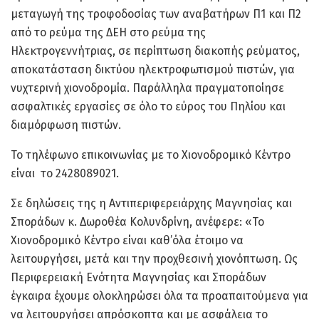
μεταγωγή της τροφοδοσίας των αναβατήρων Π1 και Π2
από το ρεύμα της ΔΕΗ στο ρεύμα της
Ηλεκτρογεννήτριας, σε περίπτωση διακοπής ρεύματος,
αποκατάσταση δικτύου ηλεκτροφωτισμού πιστών, για
νυχτερινή χιονοδρομία. Παράλληλα πραγματοποίησε
ασφαλτικές εργασίες σε όλο το εύρος του Πηλίου και
διαμόρφωση πιστών.
Το τηλέφωνο επικοινωνίας με το Χιονοδρομικό Κέντρο
είναι το 2428089021.
Σε δηλώσεις της η Αντιπεριφερειάρχης Μαγνησίας και
Σποράδων κ. Δωροθέα Κολυνδρίνη, ανέφερε: «Το
Χιονοδρομικό Κέντρο είναι καθ’όλα έτοιμο να
λειτουργήσει, μετά και την προχθεσινή χιονόπτωση. Ως
Περιφερειακή Ενότητα Μαγνησίας και Σποράδων
έγκαιρα έχουμε ολοκληρώσει όλα τα προαπαιτούμενα για
να λειτουργήσει απρόσκοπτα και με ασφάλεια το