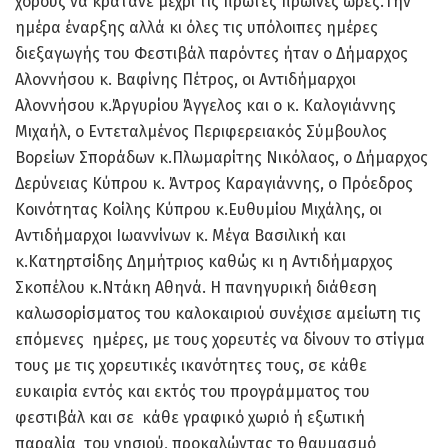
χορούς να κρατάνε μέχρι τις πρώτες πρωινές ώρες.Την
ημέρα έναρξης αλλά κι όλες τις υπόλοιπες ημέρες
διεξαγωγής του Φεστιβάλ παρόντες ήταν ο Δήμαρχος
Αλοννήσου κ. Βαφίνης Πέτρος, οι Αντιδήμαρχοι
Αλοννήσου κ.Άργυρίου Άγγελος και ο κ. Καλογιάννης
Μιχαήλ, ο Εντεταλμένος Περιφερειακός Σύμβουλος
Βορείων Σποράδων κ.Πλωμαρίτης Νικόλαος, ο Δήμαρχος
Δερύνειας Κύπρου κ. Άντρος Καραγιάννης, ο Πρόεδρος
Κοινότητας Κοίλης Κύπρου κ.Ευθυμίου Μιχάλης, οι
Αντιδήμαρχοι Ιωαννίνων κ. Μέγα Βασιλική και
κ.Κατηρτσίδης Δημήτριος καθώς κι η Αντιδήμαρχος
Σκοπέλου κ.Ντάκη Αθηνά. Η πανηγυρική διάθεση
καλωσορίσματος του καλοκαιριού συνέχισε αμείωτη τις
επόμενες ημέρες, με τους χορευτές να δίνουν το στίγμα
τους με τις χορευτικές ικανότητες τους, σε κάθε
ευκαιρία εντός και εκτός του προγράμματος του
φεστιβάλ και σε κάθε γραφικό χωριό ή εξωτική
παραλία του νησιού, προκαλώντας το θαυμασμό