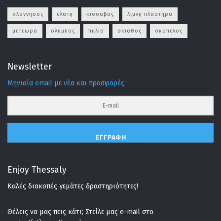
αλοννησος
ελατη
κισσαβος
λιμνη πλαστηρα
μετεωρα
ολυμπος
πηλιο
σκιαθος
σκοπελος
Newsletter
Μηνιαία email με νέα και προσφορές
ΕΓΓΡΑΦΉ
Enjoy Thessaly
Καλές διακοπές γεμάτες δραστηριότητες!
Θέλεις να μας πεις κάτι; Στείλε μας e-mail στο