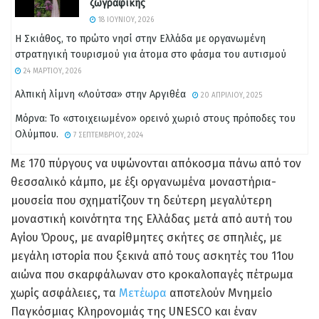
ζωγραφικής
18 ΙΟΥΝΊΟΥ, 2026
Η Σκιάθος, το πρώτο νησί στην Ελλάδα με οργανωμένη
στρατηγική τουρισμού για άτομα στο φάσμα του αυτισμού
24 ΜΑΡΤΊΟΥ, 2026
Αλπική λίμνη «Λούτσα» στην Αργιθέα
20 ΑΠΡΙΛΊΟΥ, 2025
Μόρνα: Το «στοιχειωμένο» ορεινό χωριό στους πρόποδες του
Ολύμπου.
7 ΣΕΠΤΕΜΒΡΊΟΥ, 2024
Με 170 πύργους να υψώνονται απόκοσμα πάνω από τον
θεσσαλικό κάμπο, με έξι οργανωμένα μοναστήρια-
μουσεία που σχηματίζουν τη δεύτερη μεγαλύτερη
μοναστική κοινότητα της Ελλάδας μετά από αυτή του
Αγίου Όρους, με αναρίθμητες σκήτες σε σπηλιές, με
μεγάλη ιστορία που ξεκινά από τους ασκητές του 11ου
αιώνα που σκαρφάλωναν στο κροκαλοπαγές πέτρωμα
χωρίς ασφάλειες, τα
Μετέωρα
αποτελούν Μνημείο
Παγκόσμιας Κληρονομιάς της UNESCO και έναν