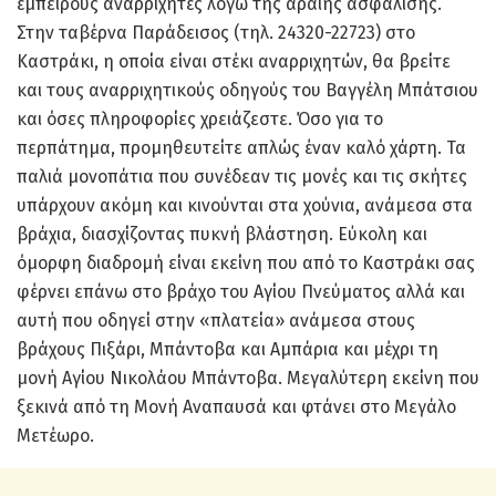
έμπειρους αναρριχητές λόγω της αραιής ασφάλισης.
Στην ταβέρνα Παράδεισος (τηλ. 24320-22723) στο
Καστράκι, η οποία είναι στέκι αναρριχητών, θα βρείτε
και τους αναρριχητικούς οδηγούς του Βαγγέλη Μπάτσιου
και όσες πληροφορίες χρειάζεστε. Όσο για το
περπάτημα, προμηθευτείτε απλώς έναν καλό χάρτη. Τα
παλιά μονοπάτια που συνέδεαν τις μονές και τις σκήτες
υπάρχουν ακόμη και κινούνται στα χούνια, ανάμεσα στα
βράχια, διασχίζοντας πυκνή βλάστηση. Εύκολη και
όμορφη διαδρομή είναι εκείνη που από το Καστράκι σας
φέρνει επάνω στο βράχο του Αγίου Πνεύματος αλλά και
αυτή που οδηγεί στην «πλατεία» ανάμεσα στους
βράχους Πιξάρι, Μπάντοβα και Αμπάρια και μέχρι τη
μονή Αγίου Νικολάου Μπάντοβα. Μεγαλύτερη εκείνη που
ξεκινά από τη Μονή Αναπαυσά και φτάνει στο Μεγάλο
Μετέωρο.