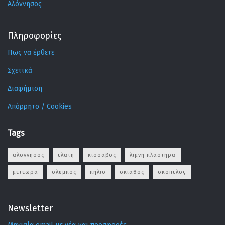
Αλόννησος
Πληροφορίες
Πως να έρθετε
Σχετικά
Διαφήμιση
Απόρρητο / Cookies
Tags
αλοννησος
ελατη
κισσαβος
λιμνη πλαστηρα
μετεωρα
ολυμπος
πηλιο
σκιαθος
σκοπελος
Newsletter