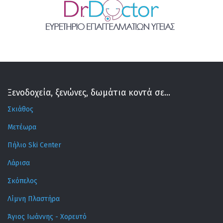
Ξενοδοχεία, ξενώνες, δωμάτια κοντά σε...
Σκιάθος
Μετέωρα
Πήλιο Ski Center
Λάρισα
Σκόπελος
Λίμνη Πλαστήρα
Άγιος Ιωάννης - Χορευτό