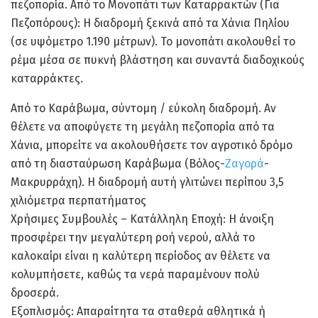
πεζοπορία. Από το Μονοπάτι των Καταρρακτών (Για
Πεζοπόρους): Η διαδρομή ξεκινά από τα Χάνια Πηλίου
(σε υψόμετρο 1.190 μέτρων). Το μονοπάτι ακολουθεί το
ρέμα μέσα σε πυκνή βλάστηση και συναντά διαδοχικούς
καταρράκτες.
Από το Καράβωμα, σύντομη / εύκολη διαδρομή. Αν
θέλετε να αποφύγετε τη μεγάλη πεζοπορία από τα
Χάνια, μπορείτε να ακολουθήσετε τον αγροτικό δρόμο
από τη διασταύρωση Καράβωμα (Βόλος-
Ζαγορά
-
Μακρυρράχη). Η διαδρομή αυτή γλιτώνει περίπου 3,5
χιλιόμετρα περπατήματος
Χρήσιμες Συμβουλές – Κατάλληλη Εποχή: Η άνοιξη
προσφέρει την μεγαλύτερη ροή νερού, αλλά το
καλοκαίρι είναι η καλύτερη περίοδος αν θέλετε να
κολυμπήσετε, καθώς τα νερά παραμένουν πολύ
δροσερά.
Εξοπλισμός: Απαραίτητα τα σταθερά αθλητικά ή