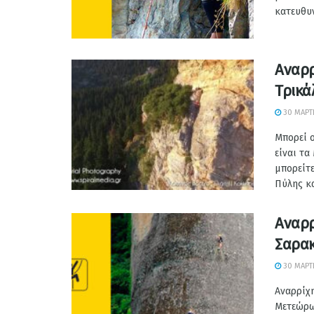
κατευθυν
Αναρρ
Τρικά
30 ΜΑΡΤΊ
Μπορεί 
είναι τ
μπορείτε
Πύλης κα
Αναρρ
Σαρακ
30 ΜΑΡΤΊ
Αναρρίχη
Μετεώρω