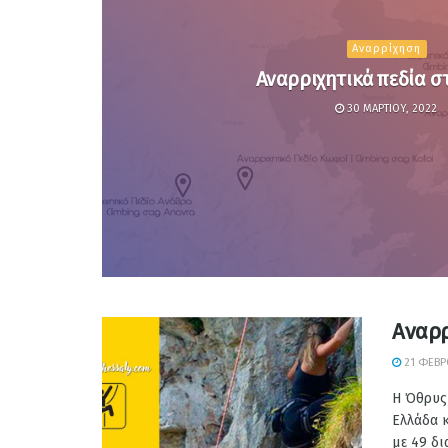
Αναρρίχηση
Αναρριχητικά πεδία σ
30 ΜΑΡΤΊΟΥ, 2022
Αναρρ
21 ΦΕΒΡ
Η Όθρυς 
Ελλάδα κ
με 49 δι