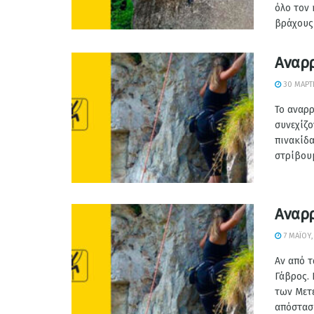
όλο τον
βράχους 
Αναρρ
30 ΜΑΡΤΊ
Το αναρρ
συνεχίζο
πινακίδ
στρίβουμ
Αναρρ
7 ΜΑΪ́ΟΥ
Αν από τ
Γάβρος.
των Μετε
απόσταση