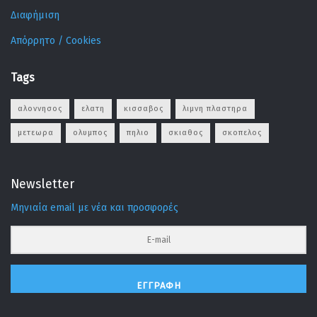
Διαφήμιση
Απόρρητο / Cookies
Tags
αλοννησος
ελατη
κισσαβος
λιμνη πλαστηρα
μετεωρα
ολυμπος
πηλιο
σκιαθος
σκοπελος
Newsletter
Μηνιαία email με νέα και προσφορές
ΕΓΓΡΑΦΉ