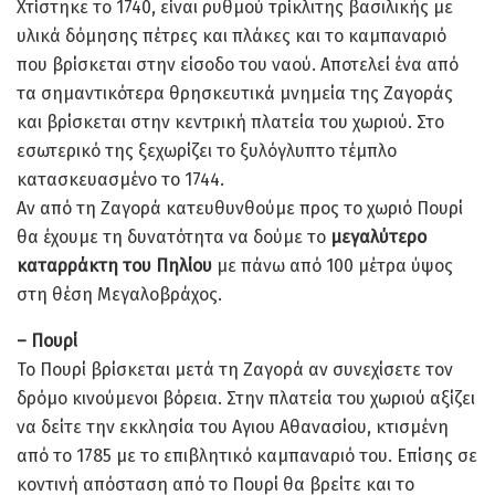
Χτίστηκε το 1740, είναι ρυθμού τρίκλιτης βασιλικής με
υλικά δόμησης πέτρες και πλάκες και το καμπαναριό
που βρίσκεται στην είσοδο του ναού. Αποτελεί ένα από
τα σημαντικότερα θρησκευτικά μνημεία της Ζαγοράς
και βρίσκεται στην κεντρική πλατεία του χωριού. Στο
εσωτερικό της ξεχωρίζει το ξυλόγλυπτο τέμπλο
κατασκευασμένο το 1744.
Αν από τη Ζαγορά κατευθυνθούμε προς το χωριό Πουρί
θα έχουμε τη δυνατότητα να δούμε το
μεγαλύτερο
καταρράκτη του Πηλίου
με πάνω από 100 μέτρα ύψος
στη θέση Μεγαλοβράχος.
– Πουρί
Το Πουρί βρίσκεται μετά τη Ζαγορά αν συνεχίσετε τον
δρόμο κινούμενοι βόρεια. Στην πλατεία του χωριού αξίζει
να δείτε την εκκλησία του Αγιου Αθανασίου, κτισμένη
από το 1785 με το επιβλητικό καμπαναριό του. Επίσης σε
κοντινή απόσταση από το Πουρί θα βρείτε και το