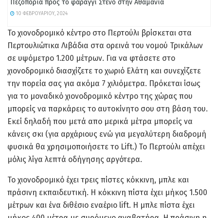
Πεζοπορια προς το φαράγγι Στενό στην Αθαμανία
10 ΦΕΒΡΟΥΑΡΊΟΥ, 2024
Το χιονοδρομικό κέντρο στο Περτούλι βρίσκεται στα
Περτουλιώτικα Λιβάδια στα ορεινά του νομού Τρικάλων
σε υψόμετρο 1.200 μέτρων. Για να φτάσετε στο
χιονοδρομικό διασχίζετε το χωριό Ελάτη και συνεχίζετε
την πορεία σας για ακόμα 7 χιλιόμετρα. Πρόκεται ίσως
για το μοναδικό χιονοδρομικό κέντρο της χώρας που
μπορείς να παρκάρεις το αυτοκίνητο σου στη βάση του.
Εκεί δηλαδή που μετά απο μερικά μέτρα μπορείς να
κάνεις σκι (για αρχάριους ενώ για μεγαλύτερη διαδρομή
φυσικά θα χρησιμοποιήσετε το Lift.) Το Περτούλι απέχει
μόλις λίγα λεπτά οδήγησης αργότερα.
Το χιονοδρομικό έχει τρεις πίστες κόκκινη, μπλε και
πράσινη εκπαιδευτική. Η κόκκινη πίστα έχει μήκος 1.500
μέτρων και ένα διθέσιο εναέριο lift. Η μπλε πίστα έχει
μήκος 400 μέτρα με συρόμενο αναβατήρα. Η πράσινη η