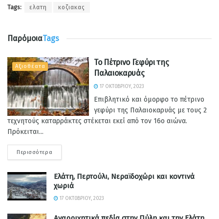
Tags:
ελατη
κοζιακας
Παρόμοια
Tags
Το Πέτρινο Γεφύρι της
Αξιοθέατα
Παλαιοκαρυάς
17 ΟΚΤΩΒΡΊΟΥ, 2023
Επιβλητικό και όμορφο το πέτρινο
γεφύρι της Παλαιοκαρυάς με τους 2
τεχνητούς καταρράκτες στέκεται εκεί από τον 16ο αιώνα.
Πρόκειται...
Περισσότερα
Ελάτη, Περτούλι, Νεραϊδοχώρι και κοντινά
χωριά
17 ΟΚΤΩΒΡΊΟΥ, 2023
Αναρριχητικά πεδία στην Πύλη και την Ελάτη