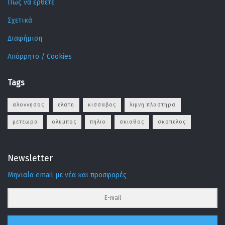
Πως να έρθετε
Σχετικά
Διαφήμιση
Απόρρητο / Cookies
Tags
αλοννησος
ελατη
κισσαβος
λιμνη πλαστηρα
μετεωρα
ολυμπος
πηλιο
σκιαθος
σκοπελος
Newsletter
Μηνιαία email με νέα και προσφορές