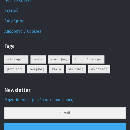
Πως να έρθετε
Σχετικά
Διαφήμιση
Απόρρητο / Cookies
Tags
αλοννησος
ελατη
κισσαβος
λιμνη πλαστηρα
μετεωρα
ολυμπος
πηλιο
σκιαθος
σκοπελος
Newsletter
Μηνιαία email με νέα και προσφορές