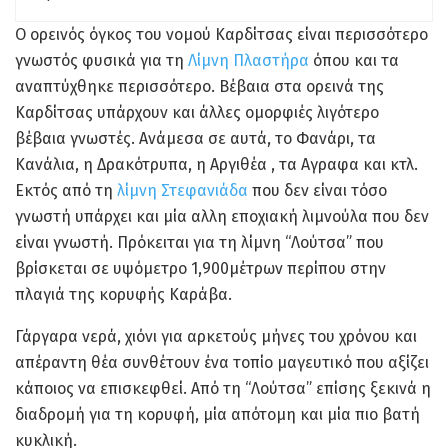
Ο ορεινός όγκος του νομού Καρδίτσας είναι περισσότερο
γνωστός φυσικά για τη
Λίμνη Πλαστήρα
όπου και τα
αναπτύχθηκε περισσότερο. Βέβαια στα ορεινά της
Καρδίτσας υπάρχουν και άλλες ομορφιές λιγότερο
βέβαια γνωστές. Ανάμεσα σε αυτά, το Φανάρι, τα
Κανάλια, η Δρακότρυπα, η Αργιθέα , τα Αγραφα και κτλ.
Εκτός από τη
λίμνη Στεφανιάδα
που δεν είναι τόσο
γνωστή υπάρχει και μία αλλη εποχιακή λιμνούλα που δεν
είναι γνωστή. Πρόκειται για τη λίμνη “Λούτσα” που
βρίσκεται σε υψόμετρο 1,900μέτρων περίπου στην
πλαγιά της κορυφής Καράβα.
Γάργαρα νερά, χιόνι για αρκετούς μήνες του χρόνου και
απέραντη θέα συνθέτουν ένα τοπίο μαγευτικό που αξίζει
κάποιος να επισκεφθεί. Από τη “Λούτσα” επίσης ξεκινά η
διαδρομή για τη κορυφή, μία απότομη και μία πιο βατή
κυκλική.