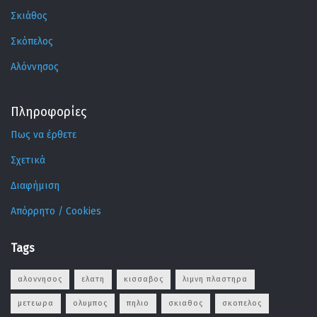
Σκιάθος
Σκόπελος
Αλόννησος
Πληροφορίες
Πως να έρθετε
Σχετικά
Διαφήμιση
Απόρρητο / Cookies
Tags
αλοννησος
ελατη
κισσαβος
λιμνη πλαστηρα
μετεωρα
ολυμπος
πηλιο
σκιαθος
σκοπελος