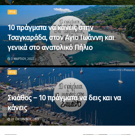
Blog
10 πράγματα να κάνεις στην
Τσαγκαράδα, στον Αγιο Ιωάννη και
γενικά στο ανατολικό Πήλιο
3 ΜΑΡΤΊΟΥ, 2022
Blog
Σκιάθος – 10 πράγματα να δεις και να
κάνεις
22 ΟΚΤΩΒΡΊΟΥ, 2023