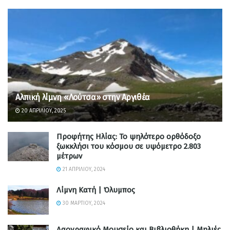
Αλπική λίμνη «Λούτσα» στην Αργιθέα
20 ΑΠΡΙΛΊΟΥ, 2025
Προφήτης Ηλίας: Το ψηλότερο ορθόδοξο
ξωκκλήσι του κόσμου σε υψόμετρο 2.803
μέτρων
21 ΑΠΡΙΛΊΟΥ, 2024
Λίμνη Κατή | Όλυμπος
30 ΜΑΡΤΊΟΥ, 2024
Λαογραφικό Μουσείο και Βιβλιοθήκη | Μηλιές