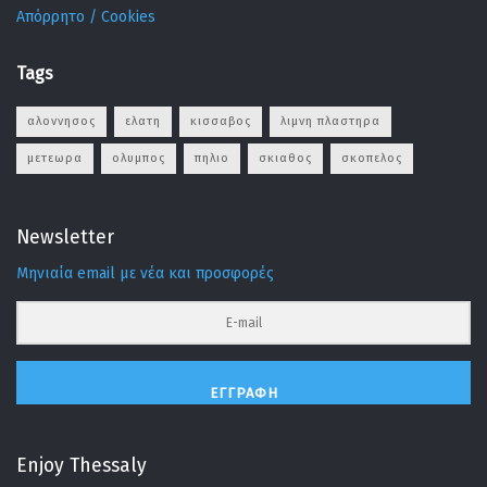
Απόρρητο / Cookies
Tags
αλοννησος
ελατη
κισσαβος
λιμνη πλαστηρα
μετεωρα
ολυμπος
πηλιο
σκιαθος
σκοπελος
Newsletter
Μηνιαία email με νέα και προσφορές
ΕΓΓΡΑΦΉ
Enjoy Thessaly