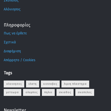
Σκόπελος
Αλόννησος
Πληροφορίες
Πως να έρθετε
Σχετικά
Διαφήμιση
Απόρρητο / Cookies
Tags
αλοννησος
ελατη
κισσαβος
λιμνη πλαστηρα
μετεωρα
ολυμπος
πηλιο
σκιαθος
σκοπελος
Newsletter