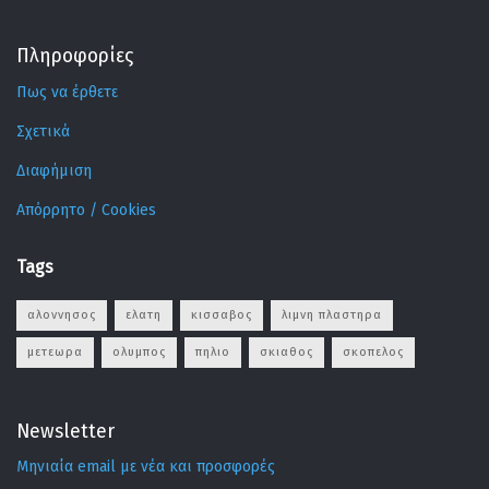
Πληροφορίες
Πως να έρθετε
Σχετικά
Διαφήμιση
Απόρρητο / Cookies
Tags
αλοννησος
ελατη
κισσαβος
λιμνη πλαστηρα
μετεωρα
ολυμπος
πηλιο
σκιαθος
σκοπελος
Newsletter
Μηνιαία email με νέα και προσφορές