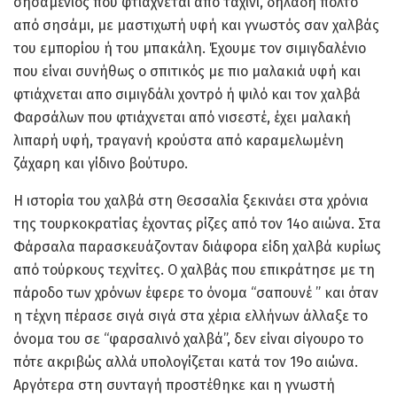
σησαμένιος που φτιάχνεται από ταχίνι, δηλαδη πολτό
από σησάμι, με μαστιχωτή υφή και γνωστός σαν χαλβάς
του εμπορίου ή του μπακάλη. Έχουμε τον σιμιγδαλένιο
που είναι συνήθως ο σπιτικός με πιο μαλακιά υφή και
φτιάχνεται απο σιμιγδάλι χοντρό ή ψιλό και τον χαλβά
Φαρσάλων που φτιάχνεται από νισεστέ, έχει μαλακή
λιπαρή υφή, τραγανή κρούστα από καραμελωμένη
ζάχαρη και γίδινο βούτυρο.
Η ιστορία του χαλβά στη Θεσσαλία ξεκινάει στα χρόνια
της τουρκοκρατίας έχοντας ρίζες από τον 14ο αιώνα. Στα
Φάρσαλα παρασκευάζονταν διάφορα είδη χαλβά κυρίως
από τούρκους τεχνίτες. Ο χαλβάς που επικράτησε με τη
πάροδο των χρόνων έφερε το όνομα “σαπουνέ ” και όταν
η τέχνη πέρασε σιγά σιγά στα χέρια ελλήνων άλλαξε το
όνομα του σε “φαρσαλινό χαλβά”, δεν είναι σίγουρο το
πότε ακριβώς αλλά υπολογίζεται κατά τον 19ο αιώνα.
Αργότερα στη συνταγή προστέθηκε και η γνωστή