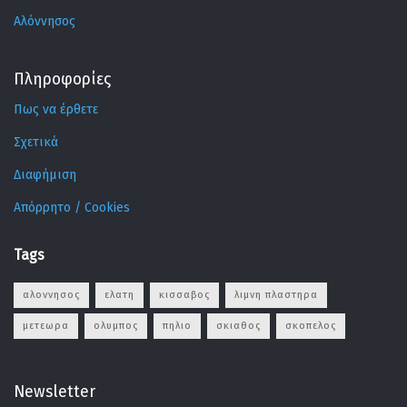
Αλόννησος
Πληροφορίες
Πως να έρθετε
Σχετικά
Διαφήμιση
Απόρρητο / Cookies
Tags
αλοννησος
ελατη
κισσαβος
λιμνη πλαστηρα
μετεωρα
ολυμπος
πηλιο
σκιαθος
σκοπελος
Newsletter