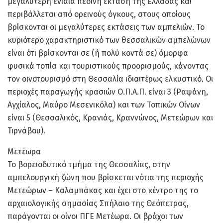
μεγαλύτερη ενιαία πεδινή έκταση της Ελλάδας και
περιβάλλεται από ορεινούς όγκους, στους οποίους
βρίσκονται οι μεγαλύτερες εκτάσεις των αμπελιών. Το
κυριότερο χαρακτηριστικό των θεσσαλικών αμπελώνων
είναι ότι βρίσκονται σε (ή πολύ κοντά σε) όμορφα
φυσικά τοπία και τουριστικούς προορισμούς, κάνοντας
τον οινοτουρισμό στη Θεσσαλία ιδιαιτέρως ελκυστικό. Οι
περιοχές παραγωγής κρασιών Ο.Π.Α.Π. είναι 3 (Ραψάνη,
Αγχίαλος, Μαύρο Μεσενικόλα) και των Τοπικών Οίνων
είναι 5 (Θεσσαλικός, Κρανιάς, Κραννώνος, Μετεώρων και
Τιρνάβου).
Μετέωρα
Το βορειοδυτικό τμήμα της Θεσσαλίας, στην
αμπελουργική ζώνη που βρίσκεται νότια της περιοχής
Μετεώρων – Καλαμπάκας και έχει στο κέντρο της το
αρχαιολογικής σημασίας Σπήλαιο της Θεόπετρας,
παράγονται οι οίνοι ΠΓΕ Μετέωρα. Οι βράχοι των