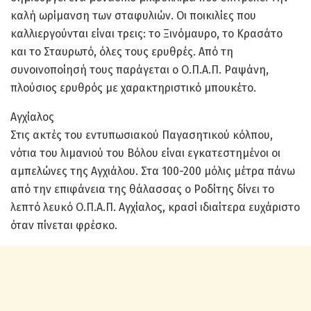
καλή ωρίμανση των σταφυλιών. Οι ποικιλίες που
καλλιεργούνται είναι τρεις: το Ξινόμαυρο, το Κρασάτο
και το Σταυρωτό, όλες τους ερυθρές. Από τη
συνοινοποίησή τους παράγεται ο Ο.Π.Α.Π. Ραψάνη,
πλούσιος ερυθρός με χαρακτηριστικό μπουκέτο.
Αγχίαλος
Στις ακτές του εντυπωσιακού Παγασητικού κόλπου,
νότια του λιμανιού του Βόλου είναι εγκατεστημένοι οι
αμπελώνες της Αγχιάλου. Στα 100-200 μόλις μέτρα πάνω
από την επιφάνεια της θάλασσας ο Ροδίτης δίνει το
λεπτό λευκό Ο.Π.Α.Π. Αγχίαλος, κρασί ιδιαίτερα ευχάριστο
όταν πίνεται φρέσκο.