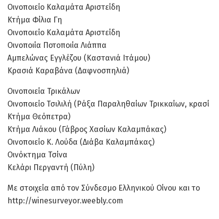
Οινοποιείο Καλαμάτα Αριστείδη
Κτήμα Φίλια Γη
Οινοποιείο Καλαμάτα Αριστείδη
Οινοποιία Ποτοποιία Λιάππα
Αμπελώνας Εγγλέζου (Καστανιά Ιτάμου)
Κρασιά Καραβάνα (Δαφνοσπηλιά)
Οινοποιεία Τρικάλων
Οινοποιείο Τσιλιλή (Ράξα Παραληθαίων Τρικκαίων, κρασί
Κτήμα Θεόπετρα)
Κτήμα Λιάκου (Γάβρος Χασίων Καλαμπάκας)
Οινοποιείο Κ. Λούδα (Διάβα Καλαμπάκας)
Οινόκτημα Τσίνα
Κελάρι Περγαντή (Πύλη)
Με στοιχεία από τον Σύνδεσμο Ελληνικού Οίνου και το
http://winesurveyor.weebly.com