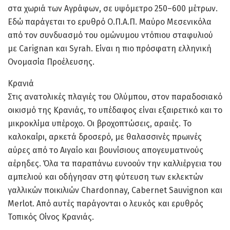
στα χωριά των Αγράφων, σε υψόμετρο 250–600 μέτρων.
Εδώ παράγεται το ερυθρό Ο.Π.Α.Π. Μαύρο Μεσενικόλα
από τον συνδυασμό του ομώνυμου ντόπιου σταφυλιού
με Carignan και Syrah. Είναι η πιο πρόσφατη ελληνική
Ονομασία Προέλευσης.
Κρανιά
Στις ανατολικές πλαγιές του Ολύμπου, στον παραδοσιακό
οικισμό της Κρανιάς, το υπέδαφος είναι εξαιρετικό και το
μικροκλίμα υπέροχο. Οι βροχοπτώσεις, αραιές. Το
καλοκαίρι, αρκετά δροσερό, με θαλασσινές πρωινές
αύρες από το Αιγαίο και βουνίσιους απογευματινούς
αέρηδες. Όλα τα παραπάνω ευνοούν την καλλιέργεια του
αμπελιού και οδήγησαν στη φύτευση των εκλεκτών
γαλλικών ποικιλιών Chardonnay, Cabernet Sauvignon και
Merlot. Από αυτές παράγονται ο λευκός και ερυθρός
Τοπικός Οίνος Κρανιάς.