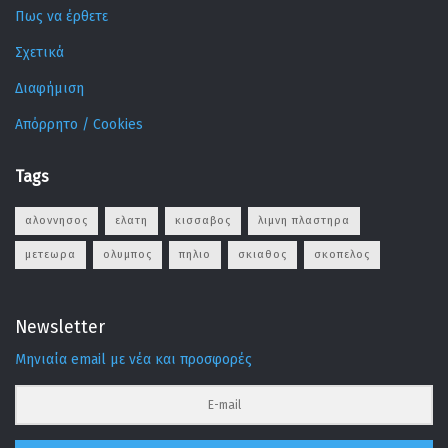
Πως να έρθετε
Σχετικά
Διαφήμιση
Απόρρητο / Cookies
Tags
αλοννησος
ελατη
κισσαβος
λιμνη πλαστηρα
μετεωρα
ολυμπος
πηλιο
σκιαθος
σκοπελος
Newsletter
Μηνιαία email με νέα και προσφορές