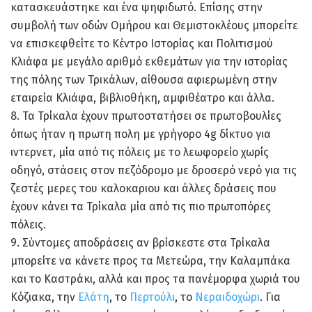
κατασκευάστηκε και ένα ψηφιδωτό. Επίσης στην
συμβολή των οδών Ομήρου και Θεμιστοκλέους μπορείτε
να επισκεφθείτε το Κέντρο Ιστορίας και Πολιτισμού
Κλιάφα με μεγάλο αριθμό εκθεμάτων για την ιστορίας
της πόλης των Τρικάλων, αίθουσα αφιερωμένη στην
εταιρεία Κλιάφα, βιβλιοθήκη, αμφιθέατρο και άλλα.
8. Τα Τρίκαλα έχουν πρωτοστατήσει σε πρωτοβουλίες
όπως ήταν η πρωτη πολη με γρήγορο 4g δίκτυο για
ιντερνετ, μία από τις πόλεις με το λεωφορείο χωρίς
οδηγό, στάσεις στον πεζόδρομο με δροσερό νερό για τις
ζεστές μερες του καλοκαριου και άλλες δράσεις που
έχουν κάνει τα Τρίκαλα μία από τις πιο πρωτοπόρες
πόλεις.
9. Σύντομες αποδράσεις αν βρίσκεστε στα Τρίκαλα
μπορείτε να κάνετε προς τα Μετεώρα, την Καλαμπάκα
και το Καστράκι, αλλά και προς τα πανέμορφα χωριά του
Κόζιακα, την
Ελάτη
, το
Περτούλι
, το
Νεραιδοχώρι
. Για