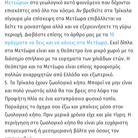
Μετεώρων
στο γεωλογικό αυτό φαινόμενο που δέχονται
επισκέπτες από όλο τον κόσμο. Αν βρεθείτε στα Τρίκαλα
σίγουρα μία επίσκεψη στα Μετέωρα επιβάλλεται να
δείτε τα μοναστήρια αλλά και να εξερευνήσετε τη γύρω
περιοχή. Διαβάστε επίσης το άρθρο μας με τα
10
πράγματα να δεις και να κάνεις στα Μετέωρα
. Εκεί δίπλα
στα Μετέωρα είναι και η Θεόπετρα ένα μικρό χωριό με το
διάσημο σπήλαιο με τα ευρηματα των χιλιάδων ετών. Η
Θεόπετρα και τα Μετέωρα είναι επίσης προορισμός
πολλών αναρριχητών από Ελλάδα και εξωτερικό.
5. Τα Τρίκαλα έχουν ζωολογικό κήπο. Μπορεί να μην είναι
και πολύ γνωστός αλλά θα τον βρεις στο λόφο του
Προφήτη Ηλία σε ένα καταπράσινο φυσικό τοπίο.
Παρκάρεις το όχημα σου έξω και μπαίνεις μέσα στον
ζωολογικό κήπο. Πριν μερικά χρόνια είχε και μία τίγρη. Η
περιήγηση στο ζωολογικό κήπο θα είναι μία ευχάριστη
απογευματινή ή μεσημεριανή βόλτα για όσους τον