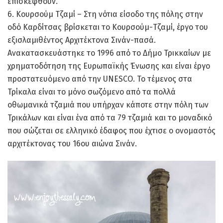
επισκεφθούν.
6. Κουρσούμ Τζαμί – Στη νότια είσοδο της πόλης στην
οδό Καρδίτσας βρίσκεται το Κουρσούμ-Τζαμί, έργο του
εξισλαμιθέντος Αρχιτέκτονα Σινάν-πασά.
Ανακατασκευάστηκε το 1996 από το Δήμο Τρικκαίων με
χρηματοδότηση της Ευρωπαϊκής Ένωσης και είναι έργο
προστατευόμενο από την UNESCO. Το τέμενος στα
Τρίκαλα είναι το μόνο σωζόμενο από τα πολλά
οθωμανικά τζαμιά που υπήρχαν κάποτε στην πόλη των
Τρικάλων και είναι ένα από τα 79 τζαμιά και το μοναδικό
που σώζεται σε ελληνικό έδαφος που έχτισε ο ονομαστός
αρχιτέκτονας του 16ου αιώνα Σινάν.