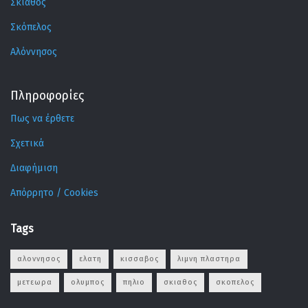
Σκιάθος
Σκόπελος
Αλόννησος
Πληροφορίες
Πως να έρθετε
Σχετικά
Διαφήμιση
Απόρρητο / Cookies
Tags
αλοννησος
ελατη
κισσαβος
λιμνη πλαστηρα
μετεωρα
ολυμπος
πηλιο
σκιαθος
σκοπελος