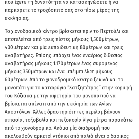
που έχετε τη δυνατότητα να κατασκηνώσετε ή να
παρκάρετε το τροχόσπιτό σας στο πίσω μέρος της
εκκλησίας.
Το χιονοδρομικό κέντρο βρίσκεται πριν το Περτούλι και
αποτελείται από τρεις πίστες μήκους 1,500μέτρων,
400μέτρων και μία εκπαιδευτική 80μέτρων και τρεις
αναβατήρες. Επίσης υπάρχει ένας εναέριος διθέσιος
αναβατήρας μήκους 1.170μέτρων ένας συρόμενος
μήκους 350μέτρων και ένα μπέιμπι λίφτ μήκους
60μέτρων. Από το χιονοδρομικό κέντρο ξεκινά και το
μονοπάτι για το καταφύγιο ”Χατζηπέτρος” στην κορυφή
του Κόζιακα με την αφετηρία του μονοπατιού να
βρίσκεται απένατι από την εκκλησία των Αγίων
Αποστόλων. Άλλες δραστηριότητες περιλαμβάνουν
ιππασία, τοξοβολία και πεζοπορία λίγα μέτρα παρακάτω
από το χιονοδρομικό. Ακόμα μία διαδρομή που
ακολουθούν αρκετοί ντόπιοι από παλιά είναι ο δασικός