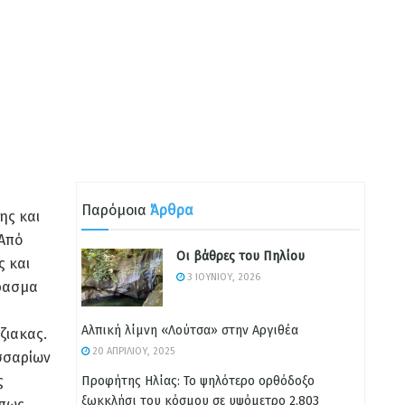
Παρόμοια
Άρθρα
ης και
 Από
Οι βάθρες του Πηλίου
ς και
3 ΙΟΥΝΊΟΥ, 2026
έρασμα
Αλπική λίμνη «Λούτσα» στην Αργιθέα
ζιακας.
20 ΑΠΡΙΛΊΟΥ, 2025
σσαρίων
ς
Προφήτης Ηλίας: Το ψηλότερο ορθόδοξο
ξωκκλήσι του κόσμου σε υψόμετρο 2.803
όπως