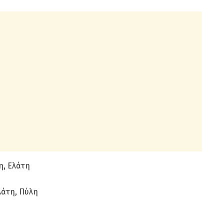
η, Ελάτη
λάτη, Πύλη