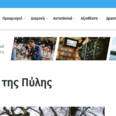
Προορισμοί
Διαμονή
Ακτοπλοϊκά
Αξιοθέατα
Δραστ
 της Πύλης