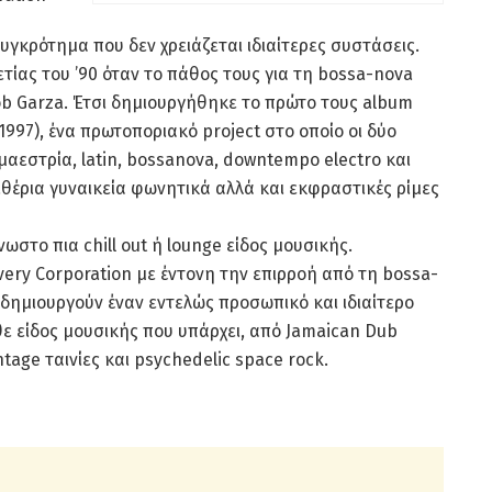
συγκρότημα που δεν χρειάζεται ιδιαίτερες συστάσεις.
τίας του ’90 όταν το πάθος τους για τη bossa-nova
Rob Garza. Έτσι δημιουργήθηκε το πρώτο τους album
1997), ένα πρωτοποριακό project στο οποίο οι δύο
μαεστρία, latin, bossanova, downtempo electro και
θέρια γυναικεία φωνητικά αλλά και εκφραστικές ρίμες
στο πια chill out ή lounge είδος μουσικής.
very Corporation με έντονη την επιρροή από τη bossa-
 δημιουργούν έναν εντελώς προσωπικό και ιδιαίτερο
ε είδος μουσικής που υπάρχει, από Jamaican Dub
tage ταινίες και psychedelic space rock.