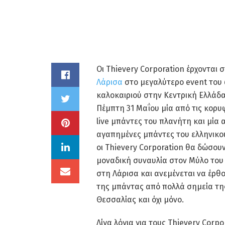
Oι Thievery Corporation έρχονται 
Λάρισα
στο μεγαλύτερο event του 
καλοκαιριού στην Κεντρική Ελλάδα
Πέμπτη 31 Μαΐου μία από τις κορυ
live μπάντες του πλανήτη και μία α
αγαπημένες μπάντες του ελληνικο
οι Thievery Corporation θα δώσουν
μοναδική συναυλία στον Μύλο το
στη Λάρισα και ανεμένεται να έρθ
της μπάντας από πολλά σημεία τη
Θεσσαλίας και όχι μόνο.
Λίγα λόγια για τους Thievery Corpo