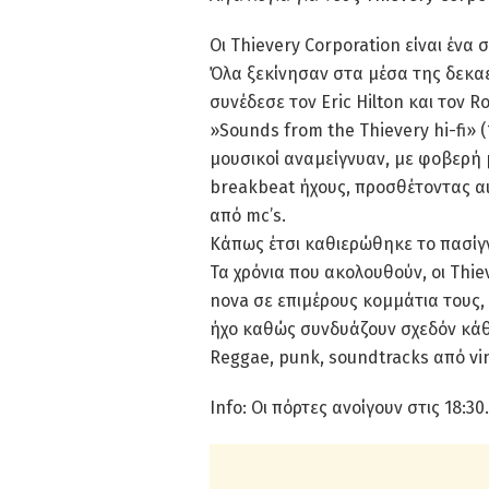
Οι Thievery Corporation είναι ένα 
Όλα ξεκίνησαν στα μέσα της δεκαε
συνέδεσε τον Eric Hilton και τον 
»Sounds from the Thievery hi-fi» (
μουσικοί αναμείγνυαν, με φοβερή 
breakbeat ήχους, προσθέτοντας αι
από mc’s.
Κάπως έτσι καθιερώθηκε το πασίγνω
Τα χρόνια που ακολουθούν, οι Thie
nova σε επιμέρους κομμάτια τους,
ήχο καθώς συνδυάζουν σχεδόν κάθ
Reggae, punk, soundtracks από vin
Info: Οι πόρτες ανοίγουν στις 18:30.