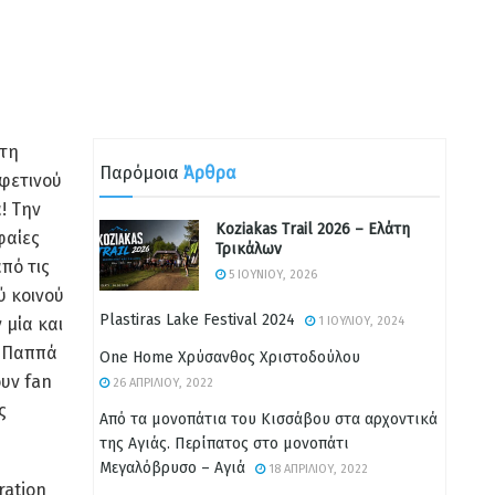
στη
Παρόμοια
Άρθρα
φετινού
! Την
Koziakas Trail 2026 – Ελάτη
φαίες
Τρικάλων
πό τις
5 ΙΟΥΝΊΟΥ, 2026
ύ κοινού
Plastiras Lake Festival 2024
 μία και
1 ΙΟΥΛΊΟΥ, 2024
υ Παππά
One Home Χρύσανθος Χριστοδούλου
ουν fan
26 ΑΠΡΙΛΊΟΥ, 2022
ς
Από τα μονοπάτια του Κισσάβου στα αρχοντικά
της Αγιάς. Περίπατος στο μονοπάτι
Μεγαλόβρυσο – Αγιά
18 ΑΠΡΙΛΊΟΥ, 2022
ration