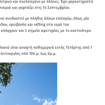
πέτρινο και σκεπασμένο με πλάκες. Έχει χαρακτηριστεί
ισμού και γιορτάζει στις 14 Σεπτεμβρίου.
να συνδιαστεί με πλήθος άλλων επιλογών, όπως μία
δου, ορειβασία και rafting στα νερά του
υπάρχουν και 3 σημεία αφετηρίας με το κοντινότερο
λιανά είναι ανοιχτή καθημερινά εκτός Τετάρτης από 1
λειτουργίας από 10π.μ. έως 6μ.μ.