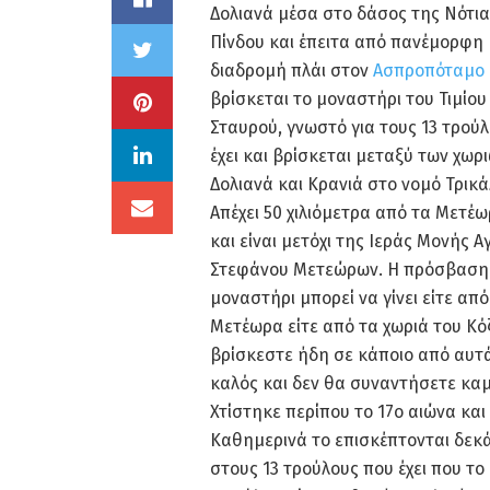
Δολιανά μέσα στο δάσος της Νότια
Πίνδου και έπειτα από πανέμορφη
διαδρομή πλάι στον
Ασπροπόταμο
βρίσκεται το μοναστήρι του Τιμίου
Σταυρού, γνωστό για τους 13 τρού
έχει και βρίσκεται μεταξύ των χωρ
Δολιανά και Κρανιά στο νομό Τρικά
Απέχει 50 χιλιόμετρα από τα Μετέω
και είναι μετόχι της Ιεράς Μονής Α
Στεφάνου Μετεώρων. Η πρόσβαση
μοναστήρι μπορεί να γίνει είτε από
Μετέωρα είτε από τα χωριά του Κό
βρίσκεστε ήδη σε κάποιο από αυτά.
καλός και δεν θα συναντήσετε καμ
Χτίστηκε περίπου το 17ο αιώνα και
Καθημερινά το επισκέπτονται δεκά
στους 13 τρούλους που έχει που τ