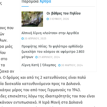
Παρόμοια
Άρθρα
ς
Οι βάθρες του Πηλίου
3 ΙΟΥΝΊΟΥ, 2026
λους που
Αλπική λίμνη «Λούτσα» στην Αργιθέα
ιών
20 ΑΠΡΙΛΊΟΥ, 2025
λων.
ρα μιάς
Προφήτης Ηλίας: Το ψηλότερο ορθόδοξο
ξωκκλήσι του κόσμου σε υψόμετρο 2.803
γίου
μέτρων
21 ΑΠΡΙΛΊΟΥ, 2024
 στο
 τα
Λίμνη Κατή | Όλυμπος
30 ΜΑΡΤΊΟΥ, 2024
ζιακα αν
 Ο δρόμος και από τις 2 κατευθύνσεις είναι πολύ
ία δυσκολία κατευθυνόμενοι προς τα Δολιανά.
 κάηκε μέρος του από τους Γερμανούς το 1943.
δες επισκέπτες λόγω της ιδιαιτερότητάς του που είναι
ο κάνουν εντυπωσιακό. Η Ιερά Μονή στα Δολιανά