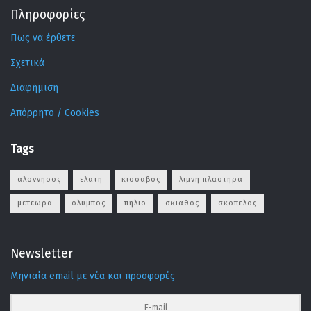
Πληροφορίες
Πως να έρθετε
Σχετικά
Διαφήμιση
Απόρρητο / Cookies
Tags
αλοννησος
ελατη
κισσαβος
λιμνη πλαστηρα
μετεωρα
ολυμπος
πηλιο
σκιαθος
σκοπελος
Newsletter
Μηνιαία email με νέα και προσφορές