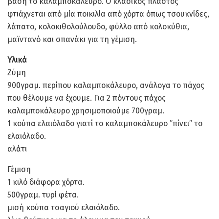
βάση το καλαμποκάλευρο. Ο κλασικός πλαστός
φτιάχνεται από μία ποικιλία από χόρτα όπως τσουκνίδες,
λάπατο, κολοκιθολούλουδο, φύλλο από κολοκύθια,
μαϊντανό και σπανάκι για τη γέμιση.
Υλικά
Ζύμη
900γραμ. περίπου καλαμποκάλευρο, ανάλογα το πάχος
που θέλουμε να έχουμε. Για 2 πόντους πάχος
καλαμποκάλευρο χρησιμοποιούμε 700γραμ.
1 κούπα ελαιόλαδο γιατί το καλαμποκάλευρο ”πίνει” το
ελαιόλαδο.
αλάτι
Γέμιση
1 κιλό διάφορα χόρτα.
500γραμ. τυρί φέτα.
μισή κούπα τσαγιού ελαιόλαδο.