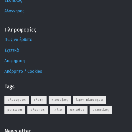
Σκόπελος
Αλόννησος
Πληροφορίες
Πως να έρθετε
Σχετικά
Διαφήμιση
Απόρρητο / Cookies
Tags
αλοννησος
ελατη
κισσαβος
λιμνη πλαστηρα
μετεωρα
ολυμπος
πηλιο
σκιαθος
σκοπελος
Newsletter