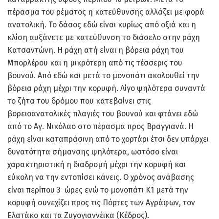
πέρασμα του ρέματος η κατεύθυνσης αλλάζει με φορά
ανατολική. Το δάσος εδώ είναι κυρίως από οξιά και η
κλίση αυξάνετε με κατεύθυνση το διάσελο στην ράχη
Κατσαντώνη. Η ράχη ατή είναι η βόρεια ράχη του
Μπορλέρου και η μικρότερη από τις τέσσερις του
βουνού. Από εδώ και μετά το μονοπάτι ακολουθεί την
βόρεια ράχη μέχρι την κορυφή. Λίγο ψηλότερα συναντά
το ζήτα του δρόμου που κατεβαίνει στις
βορειοανατολικές πλαγιές του βουνού και φτάνει εδώ
από το Αγ. Νικόλαο στο πέρασμα προς Βραγγιανά. Η
ράχη είναι καταπράσινη από το χορτάρι έτσι δεν υπάρχει
δυνατότητα σήμανσης ψηλότερα, ωστόσο είναι
χαρακτηριστική η διαδρομή μέχρι την κορυφή και
εύκολη να την εντοπίσει κάνεις. Ο χρόνος ανάβασης
είναι περίπου 3 ώρες ενώ το μονοπάτι Κ1 μετά την
κορυφή συνεχίζει προς τις Πόρτες των Αγράφων, τον
Ελατάκο και τα Ζυγογιαννέικα (Κέδρος).