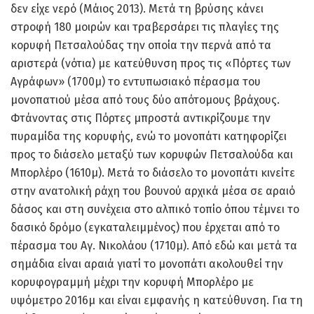
δεν είχε νερό (Μάιος 2013). Μετά τη βρύσης κάνει
στροφή 180 μοιρών και τραβερσάρει τις πλαγίες της
κορυφή Πετσαλούδας την οποία την περνά από τα
αριστερά (νότια) με κατεύθυνση προς τις «Πόρτες των
Αγράφων» (1700μ) το εντυπωσιακό πέρασμα του
μονοπατιού μέσα από τους δύο απότομους βράχους.
Φτάνοντας στις Πόρτες μπροστά αντικρίζουμε την
πυραμίδα της κορυφής, ενώ το μονοπάτι κατηφορίζει
προς το διάσελο μεταξύ των κορυφών Πετσαλούδα και
Μπορλέρο (1610μ). Μετά το διάσελο το μονοπάτι κινείτε
στην ανατολική ράχη του βουνού αρχικά μέσα σε αραιό
δάσος και στη συνέχεια στο αλπικό τοπίο όπου τέμνει το
δασικό δρόμο (εγκαταλειμμένος) που έρχεται από το
πέρασμα του Αγ. Νικολάου (1710μ). Από εδώ και μετά τα
σημάδια είναι αραιά γιατί το μονοπάτι ακολουθεί την
κορυφογραμμή μέχρι την κορυφή Μπορλέρο με
υψόμετρο 2016μ και είναι εμφανής η κατεύθυνση. Για τη