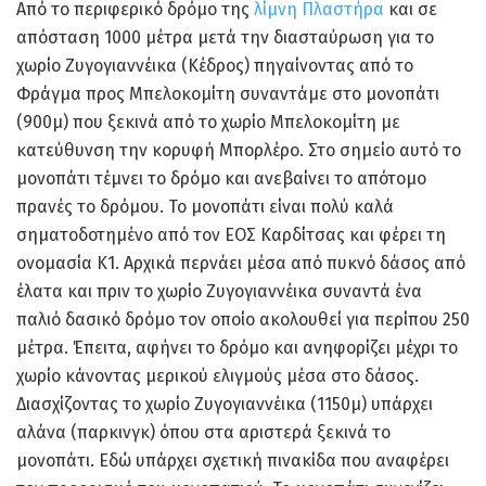
Από το περιφερικό δρόμο της
λίμνη Πλαστήρα
και σε
απόσταση 1000 μέτρα μετά την διασταύρωση για το
χωρίο Ζυγογιαννέικα (Κέδρος) πηγαίνοντας από το
Φράγμα προς Μπελοκομίτη συναντάμε στο μονοπάτι
(900μ) που ξεκινά από το χωρίο Μπελοκομίτη με
κατεύθυνση την κορυφή Μπορλέρο. Στο σημείο αυτό το
μονοπάτι τέμνει το δρόμο και ανεβαίνει το απότομο
πρανές το δρόμου. Το μονοπάτι είναι πολύ καλά
σηματοδοτημένο από τον ΕΟΣ Καρδίτσας και φέρει τη
ονομασία Κ1. Αρχικά περνάει μέσα από πυκνό δάσος από
έλατα και πριν το χωρίο Ζυγογιαννέικα συναντά ένα
παλιό δασικό δρόμο τον οποίο ακολουθεί για περίπου 250
μέτρα. Έπειτα, αφήνει το δρόμο και ανηφορίζει μέχρι το
χωρίο κάνοντας μερικού ελιγμούς μέσα στο δάσος.
Διασχίζοντας το χωρίο Ζυγογιαννέικα (1150μ) υπάρχει
αλάνα (παρκινγκ) όπου στα αριστερά ξεκινά το
μονοπάτι. Εδώ υπάρχει σχετική πινακίδα που αναφέρει