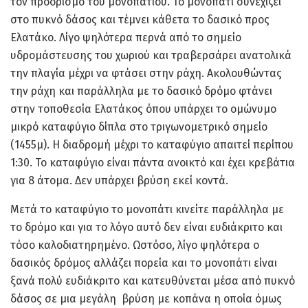
τον προορισμό του μονοπατιού. Το μονοπάτι συνεχίζει
στο πυκνό δάσος και τέμνει κάθετα το δασικό προς
Ελατάκο. Λίγο ψηλότερα περνά από το σημείο
υδρομάστευσης του χωριού και τραβερσάρει ανατολικά
την πλαγία μέχρι να φτάσει στην ράχη. Ακολουθώντας
την ράχη και παράλληλα με το δασικό δρόμο φτάνει
στην τοποθεσία Ελατάκος όπου υπάρχει το ομώνυμο
μικρό καταφύγιο δίπλα στο τριγωνομετρικό σημείο
(1455μ). Η διαδρομή μέχρι το καταφύγιο απαιτεί περίπου
1:30. Το καταφύγιο είναι πάντα ανοικτό και έχει κρεβάτια
για 8 άτομα. Δεν υπάρχει βρύση εκεί κοντά.
Μετά το καταφύγιο το μονοπάτι κινείτε παράλληλα με
το δρόμο και για το λόγο αυτό δεν είναι ευδιάκριτο και
τόσο καλοδιατηρημένο. Ωστόσο, λίγο ψηλότερα ο
δασικός δρόμος αλλάζει πορεία και το μονοπάτι είναι
ξανά πολύ ευδιάκριτο και κατευθύνεται μέσα από πυκνό
δάσος σε μια μεγάλη βρύση με κοπάνα η οποία όμως