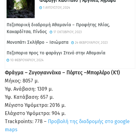
Φαράγγι Κώστιανο | Αργιθέα, Άγραφα
1 ΑΥΓΟΎΣΤΟΥ, 2024
Πεζοπορική διαδρομή Αθαμανία – Προφήτης Ηλίας,
Κακαρδίτσα, Πίνδος
17 ΟΚΤΩΒΡΊΟΥ, 2023
Μονοπάτι Σκλήθρο – Ισιώματα
24 ΦΕΒΡΟΥΑΡΊΟΥ, 2023
Πεζοπορια προς το φαράγγι Στενό στην Αθαμανία
10 ΦΕΒΡΟΥΑΡΊΟΥ, 2024
Φράγμα – Ζυγογιαννέικα – Πόρτες –Μπορλέρο (Κ1)
Μήκος: 8057 μ.
Υψ. Ανάβαση: 1309 μ.
Υψ. Κατάβαση: 657 μ.
Μέγιστο Υψόμετρο: 2016 μ.
Ελάχιστο Υψόμετρο: 904 μ.
Τrackpoints: 778 –
Προβολή της διαδρομής στο google
maps