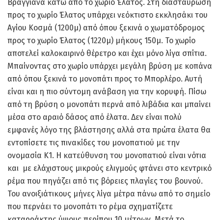
Βραγγιανά κάτω από το χωρίο Έλατος. Στη διασταύρωση
προς το χωρίο Έλατος υπάρχει νεόκτιστο εκκλησάκι του
Αγίου Κοσμά (1200μ) από όπου ξεκινά ο χωματόδρομος
προς το χωρίο Έλατος (1220μ) μήκους 150μ. Το χωρίο
αποτελεί καλοκαιρινό θέρετρο και έχει μόνο λίγα σπίτια.
Μπαίνοντας στο χωρίο υπάρχει μεγάλη βρύση με κοπάνα
από όπου ξεκινά το μονοπάτι προς το Μπορλέρο. Αυτή
είναι και η πιο σύντομη ανάβαση για την κορυφή. Πίσω
από τη βρύση ο μονοπάτι περνά από λιβάδια και μπαίνει
μέσα στο αραιό δάσος από έλατα. Δεν είναι πολύ
εμφανές λόγο της βλάστησης αλλά στα πρώτα έλατα θα
εντοπίσετε τις πινακίδες του μονοπατιού με την
ονομασία Κ1. Η κατεύθυνση του μονοπατιού είναι νότια
και με ελάχιστους μικρούς ελιγμούς φτάνει στο κεντρικό
ρέμα που πηγάζει από τις βόρειες πλαγίες του βουνού.
Του ανοιξιάτικους μήνες λίγα μέτρα πάνω από το σημείο
που περνάει το μονοπάτι το ρέμα σχηματίζετε
καταρράκτης ύψους περίπου 10 μέτρων. Μετά το