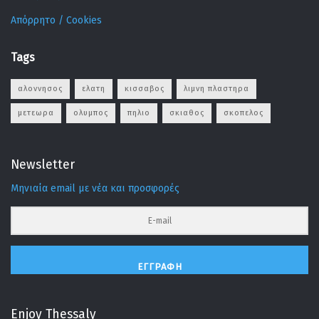
Απόρρητο / Cookies
Tags
αλοννησος
ελατη
κισσαβος
λιμνη πλαστηρα
μετεωρα
ολυμπος
πηλιο
σκιαθος
σκοπελος
Newsletter
Μηνιαία email με νέα και προσφορές
ΕΓΓΡΑΦΉ
Enjoy Thessaly