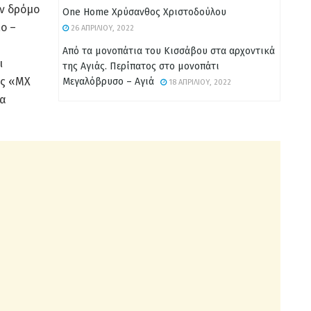
ν δρόμο
One Home Χρύσανθος Χριστοδούλου
ο –
26 ΑΠΡΙΛΊΟΥ, 2022
Από τα μονοπάτια του Κισσάβου στα αρχοντικά
ι
της Αγιάς. Περίπατος στο μονοπάτι
ος «MX
Μεγαλόβρυσο – Αγιά
18 ΑΠΡΙΛΊΟΥ, 2022
σα