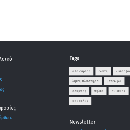
Tags
λοϊκά
αλοννησος
ελατη
κισσαβο
ς
λιμνη πλαστηρα
μετεωρα
ος
ολυμπος
πηλιο
σκιαθος
σκοπελος
φορίες
έρθετε
Newsletter