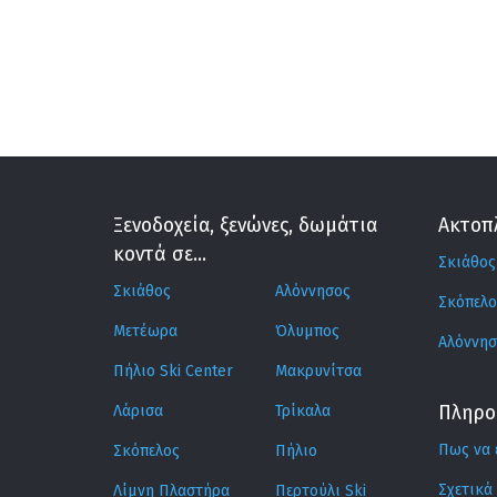
Ξενοδοχεία, ξενώνες, δωμάτια
Ακτοπ
κοντά σε...
Σκιάθος
Σκιάθος
Αλόννησος
Σκόπελο
Μετέωρα
Όλυμπος
Αλόννησ
Πήλιο Ski Center
Μακρυνίτσα
Λάρισα
Τρίκαλα
Πληρο
Πως να 
Σκόπελος
Πήλιο
Σχετικά
Λίμνη Πλαστήρα
Περτούλι Ski