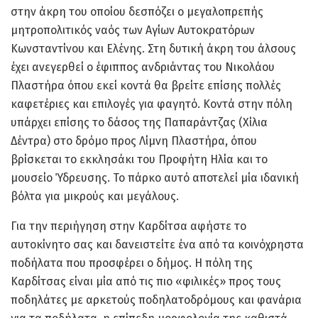
στην άκρη του οποίου δεσπόζει ο μεγαλοπρεπής
μητροπολιτικός ναός των Αγίων Αυτοκρατόρων
Κωνσταντίνου και Ελένης. Στη δυτική άκρη του άλσους
έχει ανεγερθεί ο έφιππος ανδριάντας του Νικολάου
Πλαστήρα όπου εκεί κοντά θα βρείτε επίσης πολλές
καφετέριες και επιλογές για φαγητό. Κοντά στην πόλη
υπάρχει επίσης το δάσος της Παπαράντζας (Χίλια
Δέντρα) στο δρόμο προς Λίμνη Πλαστήρα, όπου
βρίσκεται το εκκλησάκι του Προφήτη Ηλία και το
μουσείο Ύδρευσης. Το πάρκο αυτό αποτελεί μία ιδανική
βόλτα για μικρούς και μεγάλους.
Για την περιήγηση στην Καρδίτσα αφήστε το
αυτοκίνητο σας και δανειστείτε ένα από τα κοινόχρηστα
ποδήλατα που προσφέρει ο δήμος. Η πόλη της
Καρδίτσας είναι μία από τις πιο «φιλικές» προς τους
ποδηλάτες με αρκετούς ποδηλατοδρόμους και φανάρια