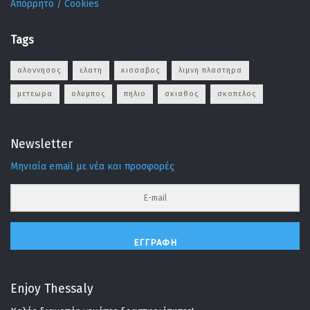
Απόρρητο / Cookies
Tags
αλοννησος
ελατη
κισσαβος
λιμνη πλαστηρα
μετεωρα
ολυμπος
πηλιο
σκιαθος
σκοπελος
Newsletter
Μηνιαία email με νέα και προσφορές
ΕΓΓΡΑΦΉ
Enjoy Thessaly