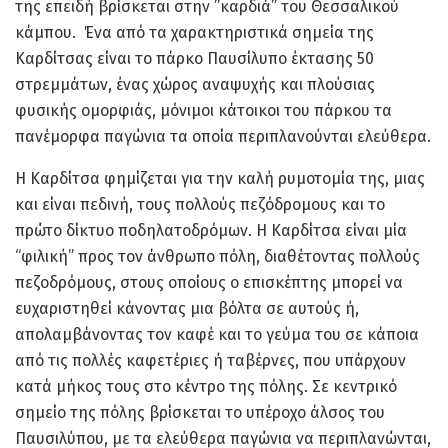
της επειδή βρίσκεται στην ”καρδιά” του Θεσσαλικού
κάμπου. Ένα από τα χαρακτηριστικά σημεία της
Καρδίτσας είναι το πάρκο Παυσίλυπο έκτασης 50
στρεμμάτων, ένας χώρος αναψυχής και πλούσιας
φυσικής ομορφιάς, μόνιμοι κάτοικοι του πάρκου τα
πανέμορφα παγώνια τα οποία περιπλανούνται ελεύθερα.
Η Καρδίτσα φημίζεται για την καλή ρυμοτομία της, μιας
και είναι πεδινή, τους πολλούς πεζόδρομους και το
πρώτο δίκτυο ποδηλατοδρόμων. Η Καρδίτσα είναι μία
“φιλική” προς τον άνθρωπο πόλη, διαθέτοντας πολλούς
πεζοδρόμους, στους οποίους ο επισκέπτης μπορεί να
ευχαριστηθεί κάνοντας μια βόλτα σε αυτούς ή,
απολαμβάνοντας τον καφέ και το γεύμα του σε κάποια
από τις πολλές καφετέριες ή ταβέρνες, που υπάρχουν
κατά μήκος τους στο κέντρο της πόλης. Σε κεντρικό
σημείο της πόλης βρίσκεται το υπέροχο άλσος του
Παυσιλύπου, με τα ελεύθερα παγώνια να περιπλανώνται,