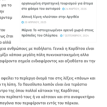
οργανωμένη στρατηγική τουρισμού για άτομα
 για το
στο φάσμα του αυτισμού
24 ΜΑΡΤΊΟΥ, 2026
την
Αλπική λίμνη «Λούτσα» στην Αργιθέα
τερνταμ
20 ΑΠΡΙΛΊΟΥ, 2025
του
Μόρνα: Το «στοιχειωμένο» ορεινό χωριό στους
πρόποδες του Ολύμπου.
ως έται
7 ΣΕΠΤΕΜΒΡΊΟΥ, 2024
ρο αλλά
χεια ανθρώπους με ποδήλατο. Γενικά η Καρδίτσα είναι
θυμίζει κάποια μεγάλη πόλη πυκνοκατοικημένη αλλα
ιαφέροντα σημεία ενδιαφέροντος και αξιοθέατα αν την
οφείλει το περίεργο όνομά του στις λέξεις «πάυω» και
τη λύπη. Το Παυσίλυπο λοιπόν είναι ένα τεράστιο
τρο της όπου πολλοί κάτοικοι της Καρδίτσας
τον περίπατό τους ή να κάτσουν και στο αναψυκτήριο
 παγόνια που περιφέρονται εντός του πάρκου.