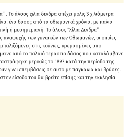
” . Το άλσος χιλια δένδρα απέχει μόλις 3 χιλιόμετρα
ίναι ένα δάσος από τα οθωμανικά χρόνια, με παλιά
τινή ή μεσημεριανή. Το άλσος “Χίλια Δένδρα”
ς αναψυχής των γυναικών των Οθωμανών, οι οποίες
αμπαλιζόμενες στις κούνιες, κρεμασμένες από
όμεινε από το παλαιό τεράστιο δάσος που καταλάμβανε
ταστράφηκε μερικώς το 1897 κατά την περίοδο της
υν γίνει επεμβάσεις σε αυτό με παγκάκια και βρύσες.
 στην είσοδό του θα βρείτε επίσης και την εκκλησία