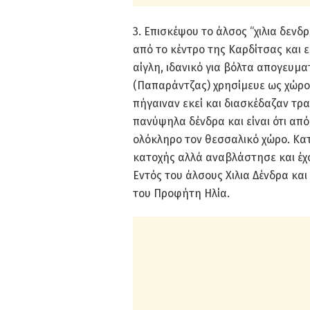
3. Επισκέψου το άλσος “χιλια δενδρα
από το κέντρο της Καρδίτσας και ε
αίγλη, ιδανικό για βόλτα απογευμα
(Παπαράντζας) χρησίμευε ως χώρο
πήγαιναν εκεί και διασκέδαζαν τρ
πανύψηλα δένδρα και είναι ότι απ
ολόκληρο τον θεσσαλικό χώρο. Κα
κατοχής αλλά αναβλάστησε και έχο
Εντός του άλσους Χιλια Δένδρα και
του Προφήτη Ηλία.