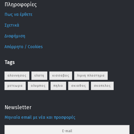
Πληροφορίες
Πως να έρθετε
Σχετικά
Διαφήμιση
Απόρρητο / Cookies
Tags
αλοννησος
ελατη
κισσαβος
λιμνη πλαστηρα
μετεωρα
ολυμπος
πηλιο
σκιαθος
σκοπελος
Newsletter
Μηνιαία email με νέα και προσφορές