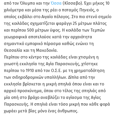
από τον Όλυμπο και την
Όσσα
(Κίσσαβο). Έχει μήκος 10
χιλιόμετρα και μέσα της ρέει ο ποταμός Πηνειός, ο
οποίος εκβάλει στο Αιγαίο πέλαγος. Στο πιο στενό σημείο
της κοιλάδας σχηματίζεται φαράγγι 25 μέτρων πλάτος
και περίπου 500 μέτρων ύψος. Η κοιλάδα των Τεμπών
γεωγραφικά αποτελούσε κατά την αρχαιότητα
σημαντικό εμπορικό πέρασμα καθώς ενώνει τη
Θεσσαλία και τη Μακεδονία.
Περίπου στο κέντρο της κοιλάδας είναι χτισμένη η
γνωστή εκκλησία της Αγία Παρασκευής, χτίστηκε
περίπου το 1910 από τον Ο.Σ.Ε. με τη χρηματοδότηση
των σιδηροδρομικών υπαλλήλων. Δίπλα από την
εκκλησία βρίσκεται η μικρή σπηλιά όπου είναι και το
αρχικό προσκύνημα, όπου στο τέλος της σπηλιάς από
μία οπή στο βράχο αναβλύζει το αγίασμα της Αγίας
Παρασκευής. Η σπηλιά είναι τόσο μικρή που κάθε φορά
χωράει μετά βίας μόνο ένας άνθρωπος.