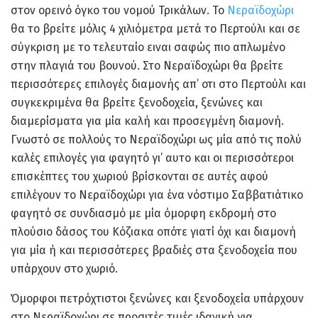
στον ορεινό όγκο του νομού Τρικάλων. Το
Νεραϊδοχώρι
θα το βρείτε μόλις 4 χιλιόμετρα μετά το Περτούλι και σε
σύγκριση με το τελευταίο ειναι σαφώς πιο απλωμένο
στην πλαγιά του βουνού. Στο Νεραϊδοχώρι θα βρείτε
περισσότερες επιλογές διαμονής απ’ οτι στο Περτούλι και
συγκεκριμένα θα βρείτε ξενοδοχεία, ξενώνες και
διαμερίσματα για μία καλή και προσεγμένη διαμονή.
Γνωστό σε πολλούς το Νεραϊδοχώρι ως μία από τις πολύ
καλές επιλογές για φαγητό γι’ αυτο και οι περισσότεροι
επισκέπτες του χωριού βρίσκονται σε αυτές αφού
επιλέγουν το Νεραϊδοχώρι για ένα νόστιμο Σαββατιάτικο
φαγητό σε συνδιασμό με μία όμορφη εκδρομή στο
πλούσιο δάσος του Κόζιακα οπότε γιατί όχι και διαμονή
για μία ή και περισσότερες βραδιές στα ξενοδοχεία που
υπάρχουν στο χωριό.
Όμορφοι πετρόχτιστοι ξενώνες και ξενοδοχεία υπάρχουν
στο Νεραϊδοχώρι σε προσιτές τιμές ιδανική για