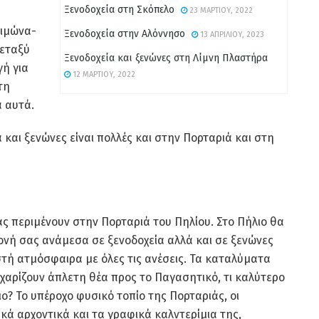
Ξενοδοχεία στη Σκόπελο
23 ΜΑΡΤΊΟΥ, 2022
ειμώνα-
Ξενοδοχεία στην Αλόννησο
13 ΑΠΡΙΛΊΟΥ, 2023
μεταξύ
Ξενοδοχεία και ξενώνες στη Λίμνη Πλαστήρα
γή για
12 ΜΑΡΤΊΟΥ, 2022
τη
 αυτά.
α και ξενώνες είναι πολλές και στην Πορταριά και στη
ας περιμένουν στην Πορταριά του Πηλίου. Στο Πήλιο θα
μονή σας ανάμεσα σε ξενοδοχεία αλλά και σε ξενώνες
τή ατμόσφαιρα με όλες τις ανέσεις. Τα καταλύματα
χαρίζουν άπλετη θέα προς το Παγασητικό, τι καλύτερο
ο? Το υπέροχο φυσικό τοπίο της Πορταριάς, οι
κά αρχοντικά και τα γραφικά καλντερίμια της,