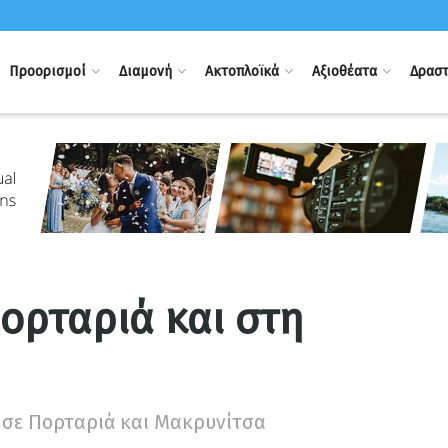
Προορισμοί
Διαμονή
Ακτοπλοϊκά
Αξιοθέατα
Δραστ
ορταριά και στη
α σε Πορταριά και Μακρυνίτσα