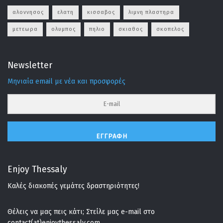
αλοννησος
ελατη
κισσαβος
λιμνη πλαστηρα
μετεωρα
ολυμπος
πηλιο
σκιαθος
σκοπελος
Newsletter
Μηνιαία email με νέα και προσφορές
ΕΓΓΡΑΦΉ
Enjoy Thessaly
Καλές διακοπές γεμάτες δραστηριότητες!
Θέλεις να μας πεις κάτι; Στείλε μας e-mail στο
contact(at)enjoythessaly.com