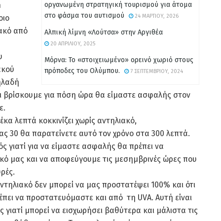
n
οργανωμένη στρατηγική τουρισμού για άτομα
στο φάσμα του αυτισμού
24 ΜΑΡΤΊΟΥ, 2026
οιο
ακό από
Αλπική λίμνη «Λούτσα» στην Αργιθέα
20 ΑΠΡΙΛΊΟΥ, 2025
υ
Μόρνα: Το «στοιχειωμένο» ορεινό χωριό στους
ακού
πρόποδες του Ολύμπου.
7 ΣΕΠΤΕΜΒΡΊΟΥ, 2024
ηλαδή
αι βρίσκουμε για πόση ώρα θα είμαστε ασφαλής στον
ε.
κα λεπτά κοκκινίζει χωρίς αντηλιακό,
ς 30 θα παρατείνετε αυτό τον χρόνο στα 300 λεπτά.
κός γιατί για να είμαστε ασφαλής θα πρέπει να
κό μας και να αποφεύγουμε τις μεσημβρινές ώρες που
υρές.
αντηλιακό δεν μπορεί να μας προστατέψει 100% και ότι
έπει να προστατευόμαστε και από τη UVA. Αυτή είναι
 γιατί μπορεί να εισχωρήσει βαθύτερα και μάλιστα τις