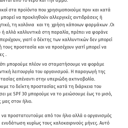
λώνται από το νερό και την άμμο.
ικοί στα προϊόντα που χρησιμοποιούμε πριν και κατά
ί μπορεί να προκληθούν αλλεργικές αντιδράσεις ή
ητικό, τη κολόνια και τη χρήση κάποιων φαρμάκων .Οι
 ή αλλά καλλυντικά στη παραλία, πρέπει να φοράνε
περιέχουν, γιατί ο δέκτης των καλλυντικών δεν μπορεί
ή τους προστασία και να προσέχουν γιατί μπορεί να
ς .
ι ότι μπορούμε πλέον να σταματήσουμε να φοράμε
υντική λειτουργία του οργανισμού. Η παραγωγή της
οστασίας απέναντι στην υπεριώδη ακτινοβολία.
υμε το δείκτη προστασίας κατά τη διάρκεια του
ήσει με SPF 30 μπορούμε να το μειώσουμε έως το μισό,
 μας στον ήλιο.
ια να προστατευτούμε από τον ήλιο αλλά ο οργανισμός
η ενυδάτωση κυρίως τους καλοκαιρινούς μήνες. Αυτό