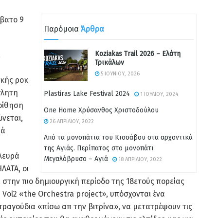
ββατο 9
Παρόμοια
Άρθρα
Koziakas Trail 2026 – Ελάτη
,
Τρικάλων
5 ΙΟΥΝΊΟΥ, 2026
ικής ροκ
τλητη
Plastiras Lake Festival 2024
1 ΙΟΥΛΊΟΥ, 2024
ποίθηση
One Home Χρύσανθος Χριστοδούλου
νεται,
26 ΑΠΡΙΛΊΟΥ, 2022
ρά
Από τα μονοπάτια του Κισσάβου στα αρχοντικά
της Αγιάς. Περίπατος στο μονοπάτι
λευρά
Μεγαλόβρυσο – Αγιά
18 ΑΠΡΙΛΊΟΥ, 2022
ΛΑΤΑ, οι
 στην πιο δημιουργική περίοδο της 18ετούς πορείας
 Vol2 «the Orchestra project», υπόσχονται ένα
τραγούδια «πίσω απ την βιτρίνα», να μετατρέψουν τις