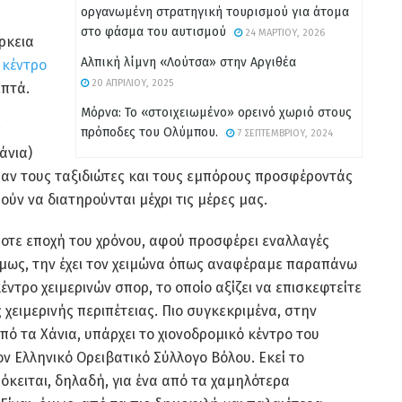
οργανωμένη στρατηγική τουρισμού για άτομα
στο φάσμα του αυτισμού
24 ΜΑΡΤΊΟΥ, 2026
ρκεια
Αλπική λίμνη «Λούτσα» στην Αργιθέα
 κέντρο
20 ΑΠΡΙΛΊΟΥ, 2025
επτά.
Μόρνα: Το «στοιχειωμένο» ορεινό χωριό στους
ς
πρόποδες του Ολύμπου.
7 ΣΕΠΤΕΜΒΡΊΟΥ, 2024
άνια)
σαν τους ταξιδιώτες και τους εμπόρους προσφέροντάς
ύν να διατηρούνται μέχρι τις μέρες μας.
ποτε εποχή του χρόνου, αφού προσφέρει εναλλαγές
όμως, την έχει τον χειμώνα όπως αναφέραμε παραπάνω
έντρο χειμερινών σπορ, το οποίο αξίζει να επισκεφτείτε
ς χειμερινής περιπέτειας. Πιο συγκεκριμένα, στην
από τα Χάνια, υπάρχει το χιονοδρομικό κέντρο του
ν Ελληνικό Ορειβατικό Σύλλογο Βόλου. Εκεί το
ρόκειται, δηλαδή, για ένα από τα χαμηλότερα