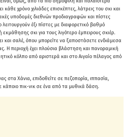
Είναι, όμως, από τα πιο δημοφιλή και παλαιότερα
ι κάθε χρόνο χιλιάδες επισκέπτες, λάτρεις του σκι και
ριακές υποδομές διεθνών προδιαγραφών και πίστες
ο λειτουργούν έξι πίστες με διαφορετικό βαθμό
ή εκμάθησης σκι για τους λιγότερο έμπειρους σκιέρ.
ει και σαλέ, όπου μπορείτε να ξαποστάσετε ενδιάμεσα
ς. Η περιοχή έχει πλούσια βλάστηση και πανοραμική
τικό κόλπο από αριστερά και στο Αιγαίο πέλαγος από
ς στα Χάνια, επιδοθείτε σε πεζοπορία, ιππασία,
κάποιο πικ-νικ σε ένα από τα μυθικά δάση.