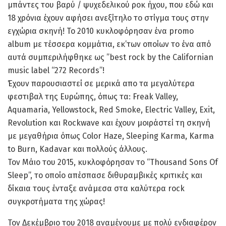
μπάντες του βαρύ / ψυχεδελικού ροκ ήχου, που εδώ και
18 χρόνια έχουν αφήσει ανεξίτηλο το στίγμα τους στην
εγχώρια σκηνή! Το 2010 κυκλοφόρησαν ένα promo
album με τέσσερα κομμάτια, εκ’των οποίων το ένα από
αυτά συμπεριλήφθηκε ως ”best rock by the Californian
music label “272 Records”!
Έχουν παρουσιαστεί σε μερικά απο τα μεγαλύτερα
φεστιβαλ της Ευρώπης, όπως τα: Freak Valley,
Aquamaria, Yellowstock, Red Smoke, Electric Valley, Exit,
Revolution και Rockwave και έχουν μοιράστεί τη σκηνή
με μεγαθήρια όπως Color Haze, Sleeping Karma, Karma
to Burn, Kadavar και πολλούς άλλους.
Τον Μάιο του 2015, κυκλοφόρησαν το “Thousand Sons Of
Sleep”, το οποίο απέσπασε διθυραμβικές κριτικές και
δίκαια τους ένταξε ανάμεσα στα καλύτερα rock
συγκροτήματα της χώρας!
Τον Δεκέμβριο του 2018 αναμένουμε με πολύ ενδιαφέρον