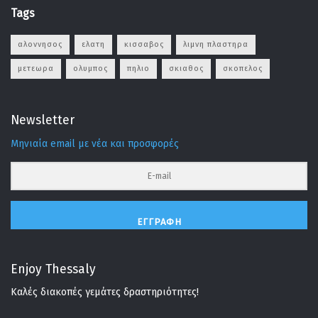
Tags
αλοννησος
ελατη
κισσαβος
λιμνη πλαστηρα
μετεωρα
ολυμπος
πηλιο
σκιαθος
σκοπελος
Newsletter
Μηνιαία email με νέα και προσφορές
ΕΓΓΡΑΦΉ
Enjoy Thessaly
Καλές διακοπές γεμάτες δραστηριότητες!