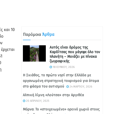
ς και 10
Παρόμοια
Άρθρα
ίο
ων
Αυτός είναι δρόμος της
έρχεται
Καρδίτσας που μάγεψε όλο τον
51
πλανήτη – Μοιάζει με πίνακα
ζωγραφικής
0
18 ΙΟΥΝΊΟΥ, 2026
η
Η Σκιάθος, το πρώτο νησί στην Ελλάδα με
οργανωμένη στρατηγική τουρισμού για άτομα
στο φάσμα του αυτισμού
24 ΜΑΡΤΊΟΥ, 2026
Αλπική λίμνη «Λούτσα» στην Αργιθέα
20 ΑΠΡΙΛΊΟΥ, 2025
Μόρνα: Το «στοιχειωμένο» ορεινό χωριό στους