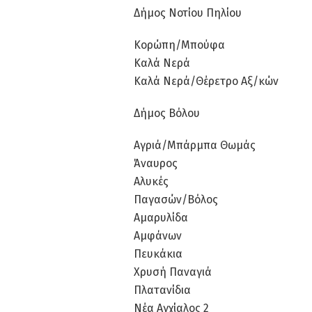
Δήμος Νοτίου Πηλίου
Κορώπη/Μπούφα
Καλά Νερά
Καλά Νερά/Θέρετρο Αξ/κών
Δήμος Βόλου
Αγριά/Μπάρμπα Θωμάς
Άναυρος
Αλυκές
Παγασών/Βόλος
Αμαρυλίδα
Αμφάνων
Πευκάκια
Χρυσή Παναγιά
Πλατανίδια
Νέα Αγχίαλος 2