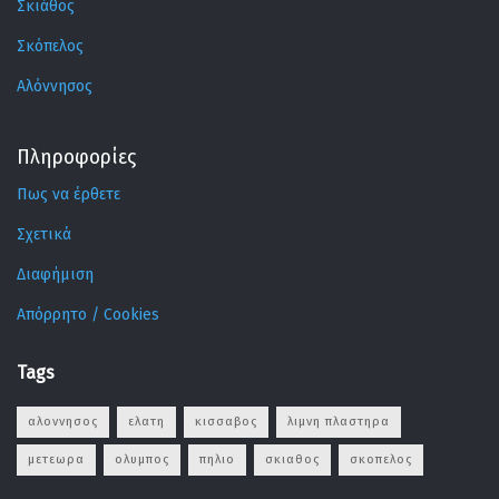
Σκιάθος
Σκόπελος
Αλόννησος
Πληροφορίες
Πως να έρθετε
Σχετικά
Διαφήμιση
Απόρρητο / Cookies
Tags
αλοννησος
ελατη
κισσαβος
λιμνη πλαστηρα
μετεωρα
ολυμπος
πηλιο
σκιαθος
σκοπελος