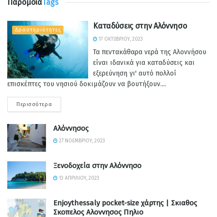
Παρόμοια
Tags
Καταδύσεις στην Αλόννησο
Δραστηριότητες
17 ΟΚΤΩΒΡΊΟΥ, 2023
Τα πεντακάθαρα νερά της Αλοννήσου
είναι ιδανικά για καταδύσεις και
εξερεύνηση γι' αυτό πολλοί
επισκέπτες του νησιού δοκιμάζουν να βουτήξουν....
Περισσότερα
Αλόννησος
27 ΝΟΕΜΒΡΊΟΥ, 2023
Ξενοδοχεία στην Αλόννησο
13 ΑΠΡΙΛΊΟΥ, 2023
Enjoythessaly pocket-size χάρτης | Σκιαθος
Σκοπελος Αλοννησος Πηλιο