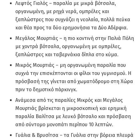
Λεφτός Γιαλός – παραλία με μικρά βότσαλα,
οργανωμένη, με ρηχά νερά, ομπρέλες και
ξαπλώστρες που συχνάζει η νεολαία, πολλά πεύκα
και θέα προς τα δύο ερημονήσια τα Δύο Αδέρφια.
Μεγάλος Μουρτιάς – η πιο κοντινή στην Παλιά Πόλη
με χοντρά βότσαλα, οργανωμένη με ομπρέλες,
ξαπλώστρες και ταβερνάκια δίπλα στο κύμα.
Μικρός Μουρτιάς – μη οργανωμένη παραλία που
συχνά την επισκέπτονται οι φίλοι του γυμνισμού. Η
πρόσβασή της γίνεται από χωματόδρομο στη Χώρα
πριν το δημοτικό πάρκινγκ.
Ανάμεσα από τις παραλίες Μικρός και Μεγάλος
Μουρτιάς βρίσκεται η μικροσκοπική και ερημική
παραλία Βαλίτσα με λευκό βότσαλο και πρόσβαση
από σύντομο μονοπάτι περίπου 10 λεπτών.
Γυάλια & Βρυσίτσα – τα Γυάλια στην βόρεια πλευρά