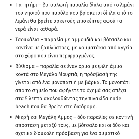
Πατητήρι – βοτσαλωτή παραλία δίπλα από το λιμάνι
του νησιού που παρόλο που βρίσκεται δίπλα από το
λιμάνι θα βρείτε αρκετούς επισκέπτες αφού τα
νερά είναι καθαρά.
Τσουκάλια – παραλία με αμμουδιά και βότσαλο και
καντίνα με ξαπλώστρες, με κομματάκια από αγγεία
στο χώρο που είναι περιφραγμένος.
Βύθισμα – παραλία σε έναν όρμο με ψιλή άμμο
κοντά στο Μεγάλο Μουρτιά, η πρόσβασή της
γίνεται από ένα μονοπάτι ή με βάρκα. Το μονοπάτι
από το σημείο που αφήνετε το όχημά σας απέχει
στα 5 λεπτά ακολουθώντας την πινακίδα nude
beach που θα βρείτε στη διαδρομή.
Μικρή και Μεγάλη Αμμος – δύο παραλίες σε κοντινή
απόσταση μεταξύ τους, με βότσαλο και οι δύο και
σχετικά δ΄συκολη πρόσβαση για ένα συματικό