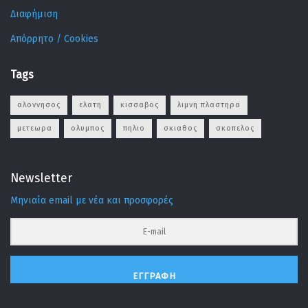
Διαφήμιση
Απόρρητο / Cookies
Tags
αλοννησος
ελατη
κισσαβος
λιμνη πλαστηρα
μετεωρα
ολυμπος
πηλιο
σκιαθος
σκοπελος
Newsletter
Μηνιαία email με νέα και προσφορές
ΕΓΓΡΑΦΉ