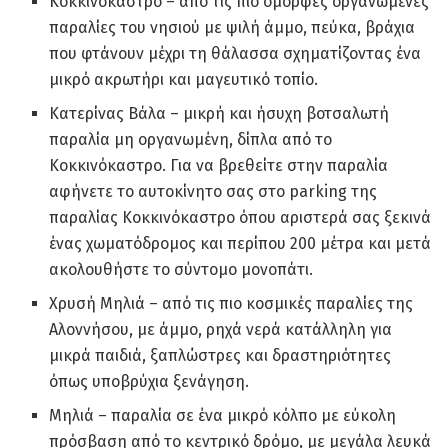
Κοκκινόκαστρο – από τις πιο όμορφες οργανωμένες
παραλίες του νησιού με ψιλή άμμο, πεύκα, βράχια
που φτάνουν μέχρι τη θάλασσα σχηματίζοντας ένα
μικρό ακρωτήρι και μαγευτικό τοπίο.
Κατερίνας Βάλα – μικρή και ήσυχη βοτσαλωτή
παραλία μη οργανωμένη, δίπλα από το
Κοκκινόκαστρο. Για να βρεθείτε στην παραλία
αφήνετε το αυτοκίνητο σας στο parking της
παραλίας Κοκκινόκαστρο όπου αριστερά σας ξεκινά
ένας χωματόδρομος και περίπου 200 μέτρα και μετά
ακολουθήστε το σύντομο μονοπάτι.
Χρυσή Μηλιά – από τις πιο κοσμικές παραλίες της
Αλοννήσου, με άμμο, ρηχά νερά κατάλληλη για
μικρά παιδιά, ξαπλώστρες και δραστηριότητες
όπως υποβρύχια ξενάγηση.
Μηλιά – παραλία σε ένα μικρό κόλπο με εύκολη
πρόσβαση από το κεντρικό δρόμο, με μεγάλα λευκά