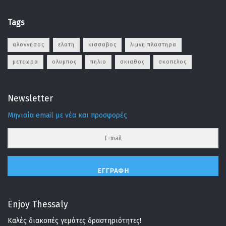
Tags
αλοννησος
ελατη
κισσαβος
λιμνη πλαστηρα
μετεωρα
ολυμπος
πηλιο
σκιαθος
σκοπελος
Newsletter
Μηνιαία email με νέα και προσφορές
ΕΓΓΡΑΦΉ
Enjoy Thessaly
Καλές διακοπές γεμάτες δραστηριότητες!