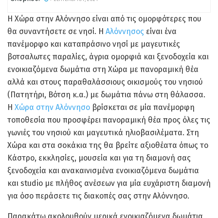
Η Χώρα στην Αλόννησο είναι από τις ομορφότερες που
θα συναντήσετε σε νησί. Η
Αλόννησος
είναι ένα
πανέμορφο και καταπράσινο νησί με μαγευτικές
βοτσαλωτες παραλίες, άγρια ομορφιά και ξενοδοχεία και
ενοικιαζόμενα δωμάτια στη Χώρα με πανοραμική θέα
αλλά και στους παραθαλάσσιους οικισμούς του νησιού
(Πατητήρι, Βότση κ.α.) με δωμάτια πάνω στη θάλασσα.
Η
Χώρα στην Αλόννησο
βρίσκεται σε μία πανέμορφη
τοποθεσία που προσφέρει πανοραμική θέα προς όλες τις
γωνιές του νησιού και μαγευτικά ηλιοβασιλέματα. Στη
Χώρα και στα σοκάκια της θα βρείτε αξιοθέατα όπως το
Κάστρο, εκκλησίες, μουσεία και για τη διαμονή σας
ξενοδοχεία και ανακαινισμένα ενοικιαζόμενα δωμάτια
και studio με πλήθος ανέσεων για μία ευχάριστη διαμονή
για όσο περάσετε τις διακοπές σας στην Αλόννησο.
Παρακάτω ακολουθούν μερικά ενοικιαζόμενα δωμάτια