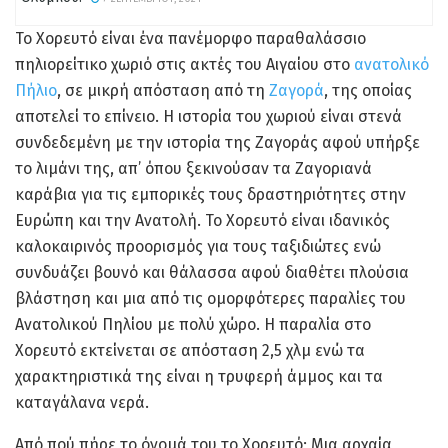
Το Χορευτό είναι ένα πανέμορφο παραθαλάσσιο
πηλιορείτικο χωριό στις ακτές του Αιγαίου στο
ανατολικό
Πήλιο
, σε μικρή απόσταση από τη
Ζαγορά
, της οποίας
αποτελεί το επίνειο. Η ιστορία του χωριού είναι στενά
συνδεδεμένη με την ιστορία της Ζαγοράς αφού υπήρξε
το λιμάνι της, απ’ όπου ξεκινούσαν τα Ζαγοριανά
καράβια για τις εμπορικές τους δραστηριότητες στην
Ευρώπη και την Ανατολή. Το Χορευτό είναι ιδανικός
καλοκαιρινός προορισμός για τους ταξιδιώτες ενώ
συνδυάζει βουνό και θάλασσα αφού διαθέτει πλούσια
βλάστηση και μια από τις ομορφότερες παραλίες του
Ανατολικού Πηλίου με πολύ χώρο. Η παραλία στο
Χορευτό εκτείνεται σε απόσταση 2,5 χλμ ενώ τα
χαρακτηριστικά της είναι η τρυφερή άμμος και τα
καταγάλανα νερά.
Από πού πήρε το όνομά του το Χορευτό; Μια αρχαία