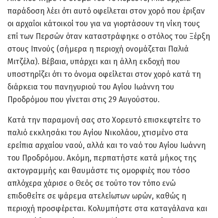
παράδοση λέει ότι αυτό οφείλεται στον χορό που έριξαν
οι αρχαίοι κάτοικοί του για να γιορτάσουν τη νίκη τους
επί των Περσών όταν καταστράφηκε ο στόλος του Ξέρξη
στους Ιπνούς (σήμερα η περιοχή ονομάζεται Παλιά
Μιτζέλα). Βέβαια, υπάρχει και η άλλη εκδοχή που
υποστηρίζει ότι το όνομα οφείλεται στον χορό κατά τη
διάρκεια του πανηγυριού του Αγίου Ιωάννη του
Προδρόμου που γίνεται στις 29 Αυγούστου.
Κατά την παραμονή σας στο Χορευτό επισκεφτείτε το
παλιό εκκλησάκι του Αγίου Νικολάου, χτισμένο στα
ερείπια αρχαίου ναού, αλλά και το ναό του Αγίου Ιωάννη
του Προδρόμου. Ακόμη, περπατήστε κατά μήκος της
ακτογραμμής και θαυμάστε τις ομορφιές που τόσο
απλόχερα χάρισε ο Θεός σε τούτο τον τόπο ενώ
επιδοθείτε σε ψάρεμα ατελείωτων ωρών, καθώς η
περιοχή προσφέρεται. Κολυμπήστε στα καταγάλανα και