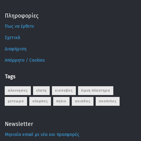
Πληροφορίες
Πως να έρθετε
Σχετικά
Διαφήμιση
Απόρρητο / Cookies
Tags
αλοννησος
ελατη
κισσαβος
λιμνη πλαστηρα
μετεωρα
ολυμπος
πηλιο
σκιαθος
σκοπελος
Newsletter
Μηνιαία email με νέα και προσφορές