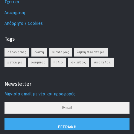
Σχετικά
Διαφήμιση
Απόρρητο / Cookies
Tags
αλοννησος
ελατη
κισσαβος
λιμνη πλαστηρα
μετεωρα
ολυμπος
πηλιο
σκιαθος
σκοπελος
Newsletter
Μηνιαία email με νέα και προσφορές
ΕΓΓΡΑΦΉ