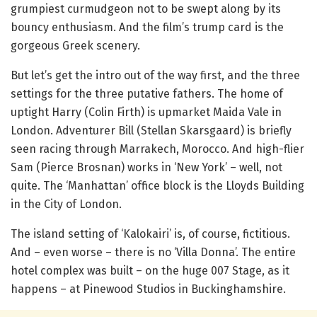
grumpiest curmudgeon not to be swept along by its
bouncy enthusiasm. And the film’s trump card is the
gorgeous Greek scenery.
But let’s get the intro out of the way first, and the three
settings for the three putative fathers. The home of
uptight Harry (Colin Firth) is upmarket Maida Vale in
London. Adventurer Bill (Stellan Skarsgaard) is briefly
seen racing through Marrakech, Morocco. And high-flier
Sam (Pierce Brosnan) works in ‘New York’ – well, not
quite. The ‘Manhattan’ office block is the Lloyds Building
in the City of London.
The island setting of ‘Kalokairi’ is, of course, fictitious.
And – even worse – there is no ‘Villa Donna’. The entire
hotel complex was built – on the huge 007 Stage, as it
happens – at Pinewood Studios in Buckinghamshire.