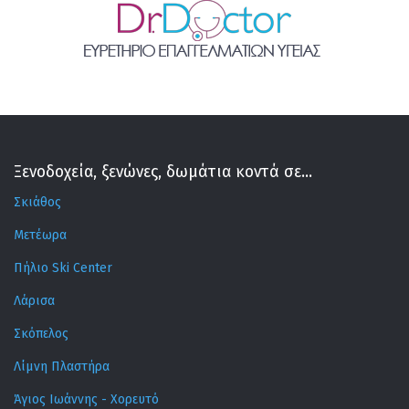
Ξενοδοχεία, ξενώνες, δωμάτια κοντά σε...
Σκιάθος
Μετέωρα
Πήλιο Ski Center
Λάρισα
Σκόπελος
Λίμνη Πλαστήρα
Άγιος Ιωάννης - Χορευτό