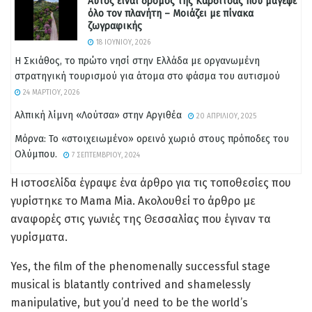
Αυτός είναι δρόμος της Καρδίτσας που μάγεψε
όλο τον πλανήτη – Μοιάζει με πίνακα
ζωγραφικής
18 ΙΟΥΝΊΟΥ, 2026
Η Σκιάθος, το πρώτο νησί στην Ελλάδα με οργανωμένη
στρατηγική τουρισμού για άτομα στο φάσμα του αυτισμού
24 ΜΑΡΤΊΟΥ, 2026
Αλπική λίμνη «Λούτσα» στην Αργιθέα
20 ΑΠΡΙΛΊΟΥ, 2025
Μόρνα: Το «στοιχειωμένο» ορεινό χωριό στους πρόποδες του
Ολύμπου.
7 ΣΕΠΤΕΜΒΡΊΟΥ, 2024
Η ιστοσελίδα έγραψε ένα άρθρο για τις τοποθεσίες που
γυρίστηκε το Mama Mia. Ακολουθεί το άρθρο με
αναφορές στις γωνιές της Θεσσαλίας που έγιναν τα
γυρίσματα.
Yes, the film of the phenomenally successful stage
musical is blatantly contrived and shamelessly
manipulative, but you’d need to be the world’s