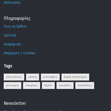
Αλόννησος
Πληροφορίες
Πως να έρθετε
Σχετικά
Διαφήμιση
Απόρρητο / Cookies
Tags
αλοννησος
ελατη
κισσαβος
λιμνη πλαστηρα
μετεωρα
ολυμπος
πηλιο
σκιαθος
σκοπελος
Newsletter