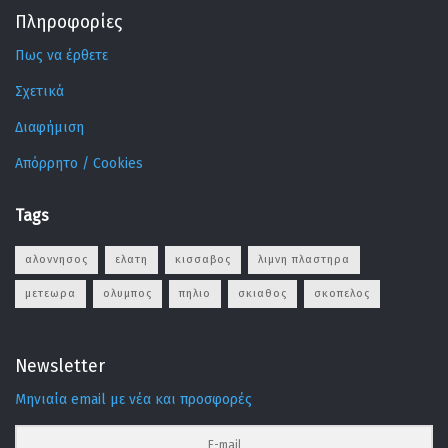
Πληροφορίες
Πως να έρθετε
Σχετικά
Διαφήμιση
Απόρρητο / Cookies
Tags
αλοννησος
ελατη
κισσαβος
λιμνη πλαστηρα
μετεωρα
ολυμπος
πηλιο
σκιαθος
σκοπελος
Newsletter
Μηνιαία email με νέα και προσφορές