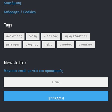
Διαφήμιση
Απόρρητο / Cookies
Tags
αλοννησος
ελατη
κισσαβος
λιμνη πλαστηρα
μετεωρα
ολυμπος
πηλιο
σκιαθος
σκοπελος
Newsletter
Μηνιαία email με νέα και προσφορές
ΕΓΓΡΑΦΉ