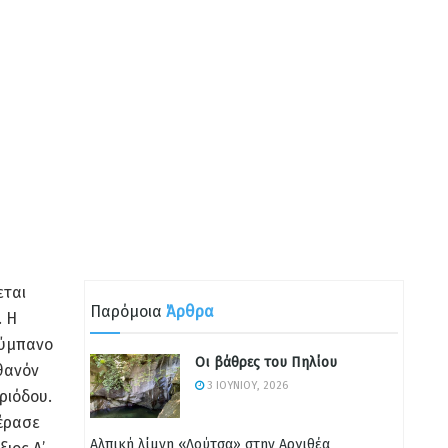
εται
Παρόμοια
Άρθρα
. Η
τύμπανο
Οι βάθρες του Πηλίου
ιθανόν
3 ΙΟΥΝΊΟΥ, 2026
ριόδου.
έρασε
Αλπική λίμνη «Λούτσα» στην Αργιθέα