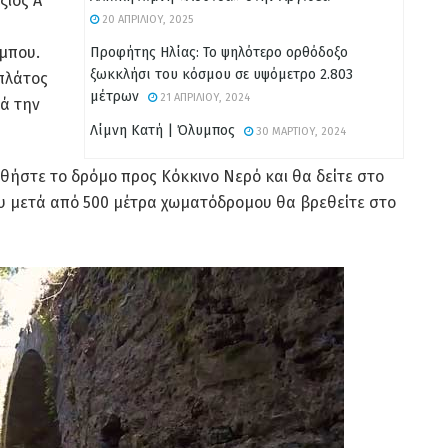
ιος A’
20 ΑΠΡΙΛΊΟΥ, 2025
μπου.
Προφήτης Ηλίας: Το ψηλότερο ορθόδοξο
ξωκκλήσι του κόσμου σε υψόμετρο 2.803
 πλάτος
μέτρων
21 ΑΠΡΙΛΊΟΥ, 2024
ιά την
Λίμνη Κατή | Όλυμπος
30 ΜΑΡΤΊΟΥ, 2024
υθήστε το δρόμο προς Κόκκινο Νερό και θα δείτε στο
που μετά από 500 μέτρα χωματόδρομου θα βρεθείτε στο