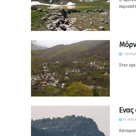
περισσότ
Μόρν
7 ΣΕΠΤΕΜ
Στον ορε
Ενας
19 ΑΥΓΟΎ
Καταμεσή