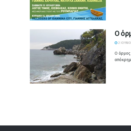
Ο όρ
2 ΙΟΥΝΊΟ
Ο όρμος
απόκρημν