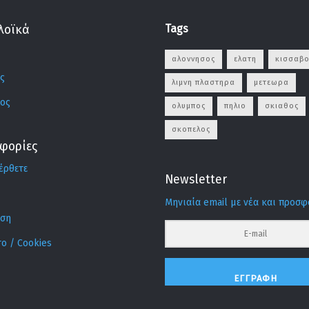
Tags
λοϊκά
αλοννησος
ελατη
κισσαβο
ς
λιμνη πλαστηρα
μετεωρα
ος
ολυμπος
πηλιο
σκιαθος
σκοπελος
φορίες
έρθετε
Newsletter
Μηνιαία email με νέα και προσ
ιση
ο / Cookies
ΕΓΓΡΑΦΉ