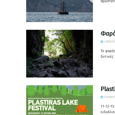
προστατε
Φαρά
1 ΑΥΓΟΎΣ
Το φαράγ
δυτικές 
Plast
1 ΙΟΥΛΊΟ
11-12-13
ειδυλλια