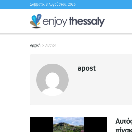
Σάββατο, 8 Αυγούστου, 2026
Αρχική
Author
apost
Αυτός
πίνα