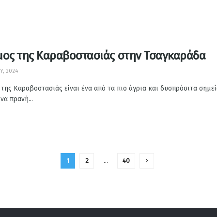
μος της Καραβοστασιάς στην Τσαγκαράδα
Υ, 2024
 της Καραβοστασιάς είναι ένα από τα πιο άγρια και δυσπρόσιτα σημ
α πρανή...
1
2
…
40