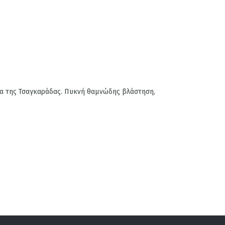
εία της Τσαγκαράδας. Πυκνή θαμνώδης βλάστηση,