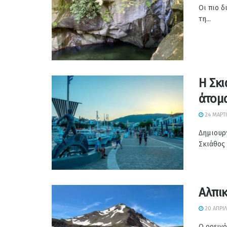
Οι πιο δ
τη...
Η Σκι
άτομ
24 ΜΑΡΤΊ
Δημιουρ
Σκιάθος κ
Αλπι
20 ΑΠΡΙΛ
Ο ορεινό