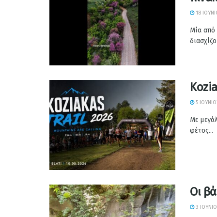
18 ΙΟΥΝΊ
Μία από 
διασχίζου
Kozia
5 ΙΟΥΝΊΟ
Με μεγάλ
φέτος...
Οι βά
3 ΙΟΥΝΊΟ