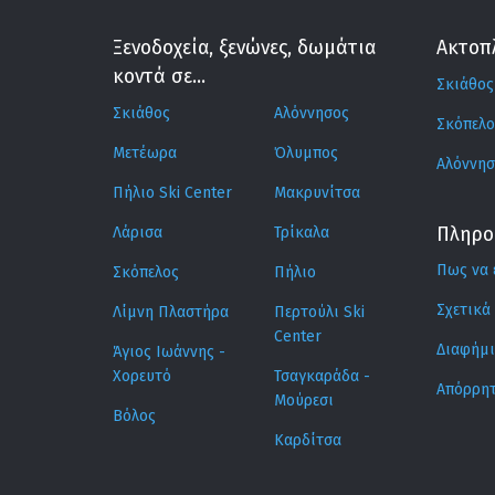
Ξενοδοχεία, ξενώνες, δωμάτια
Ακτοπ
κοντά σε...
Σκιάθος
Σκιάθος
Αλόννησος
Σκόπελο
Μετέωρα
Όλυμπος
Αλόννησ
Πήλιο Ski Center
Μακρυνίτσα
Λάρισα
Τρίκαλα
Πληρο
Πως να 
Σκόπελος
Πήλιο
Σχετικά
Λίμνη Πλαστήρα
Περτούλι Ski
Center
Διαφήμ
Άγιος Ιωάννης -
Χορευτό
Τσαγκαράδα -
Απόρρητ
Μούρεσι
Βόλος
Καρδίτσα