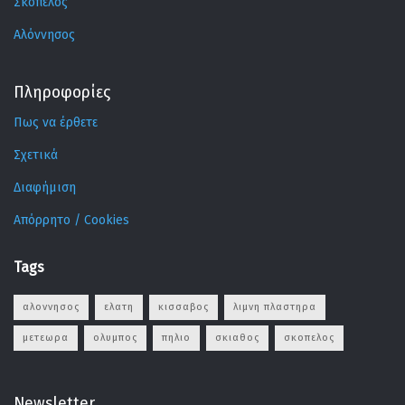
Σκόπελος
Αλόννησος
Πληροφορίες
Πως να έρθετε
Σχετικά
Διαφήμιση
Απόρρητο / Cookies
Tags
αλοννησος
ελατη
κισσαβος
λιμνη πλαστηρα
μετεωρα
ολυμπος
πηλιο
σκιαθος
σκοπελος
Newsletter