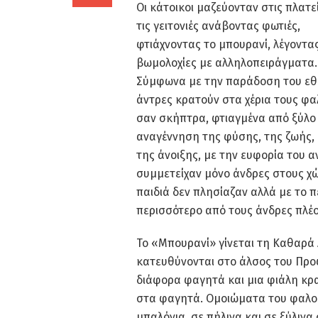
Οι κάτοικοι μαζεύονταν στις πλατεί
τις γειτονιές ανάβοντας φωτιές,
φτιάχνοντας το μπουρανί, λέγοντα
βωμολοχίες με αλληλοπειράγματα.
Σύμφωνα με την παράδοση του εθί
άντρες κρατούν στα χέρια τους φα
σαν σκήπτρα, φτιαγμένα από ξύλο 
αναγέννηση της φύσης, της ζωής, έ
της άνοιξης, με την ευφορία του 
συμμετείχαν μόνο άνδρες στους χώρ
παιδιά δεν πλησίαζαν αλλά με το 
περισσότερο από τους άνδρες πλέο
Το «Μπουρανί» γίνεται τη Καθαρά 
κατευθύνονται στο άλσος του Πρ
διάφορα φαγητά και μια φιάλη κρ
στα φαγητά. Ομοιώματα του φαλού 
μπαλόνια, σε πήλινα και σε ξύλινα