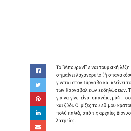
Το ”Μπουρανί” είναι τουρκική λέξη 
σημαίνει λαχανόρυζο (ή σπανακόρ
γίνεται στον Τύρναβο και κλείνει τ
των Καρναβαλικών εκδηλώσεων. Τ
για να γίνει είναι σπανάκι, ρύζι, τσ
και ξύδι. Οι ρίζες του εθίμου κρατ
πολύ παλιά, από τις αρχαίες Διονυ
λατρείες.