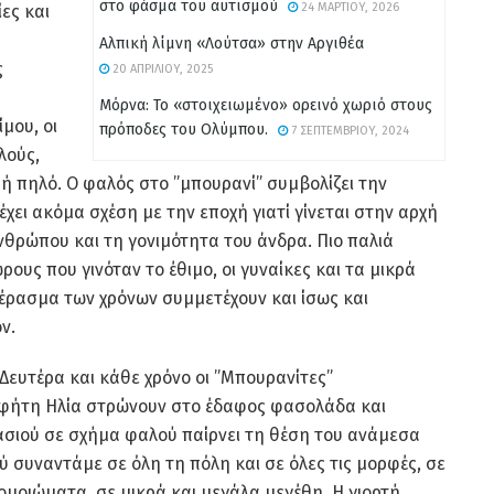
στο φάσμα του αυτισμού
24 ΜΑΡΤΊΟΥ, 2026
ες και
Αλπική λίμνη «Λούτσα» στην Αργιθέα
ς
20 ΑΠΡΙΛΊΟΥ, 2025
Μόρνα: Το «στοιχειωμένο» ορεινό χωριό στους
μου, οι
πρόποδες του Ολύμπου.
7 ΣΕΠΤΕΜΒΡΊΟΥ, 2024
λούς,
ή πηλό. Ο φαλός στο ”μπουρανί” συμβολίζει την
χει ακόμα σχέση με την εποχή γιατί γίνεται στην αρχή
ανθρώπου και τη γονιμότητα του άνδρα. Πιο παλιά
ους που γινόταν το έθιμο, οι γυναίκες και τα μικρά
πέρασμα των χρόνων συμμετέχουν και ίσως και
ν.
Δευτέρα και κάθε χρόνο οι ”Μπουρανίτες”
οφήτη Ηλία στρώνουν στο έδαφος φασολάδα και
ασιού σε σχήμα φαλού παίρνει τη θέση του ανάμεσα
συναντάμε σε όλη τη πόλη και σε όλες τις μορφές, σε
 ομοιώματα, σε μικρά και μεγάλα μεγέθη. Η γιορτή