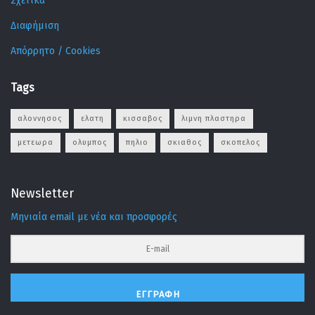
Σχετικά
Διαφήμιση
Απόρρητο / Cookies
Tags
αλοννησος
ελατη
κισσαβος
λιμνη πλαστηρα
μετεωρα
ολυμπος
πηλιο
σκιαθος
σκοπελος
Newsletter
Μηνιαία email με νέα και προσφορές
ΕΓΓΡΑΦΉ