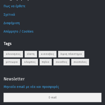
Πως να έρθετε
Σχετικά
Διαφήμιση
Απόρρητο / Cookies
Tags
αλοννησος
ελατη
κισσαβος
λιμνη πλαστηρα
μετεωρα
ολυμπος
πηλιο
σκιαθος
σκοπελος
Newsletter
Μηνιαία email με νέα και προσφορές