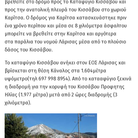
βρεθείτε στο δρόμο προς το Καταφύγιο Κισσάβου και
προς την ανατολική πλευρά του Κισσάβου στο χωριού
Καρίτσα. Ο δρόμος για Καρίτσα κατασκευάστηκε πριν
ένα χρόνο περίπου και μέσα σε 8 χιλιόμετρα άσφαλτου
μπορείτε να βρεθείτε στην Καρίτσα και αργότερα
στα παράλια του νομού Λάρισας μέσα από το πλούσιο
δάσος του Κισσάβου.
Το καταφύγιο Κισσάβου ανήκει στον ΕΟΣ Λάρισας και
βρίσκεται στη θέση Κάναλος στα 1.604μέτρα
υψόμετρο(τηλ 697 998 8954). Από το κατααφύγιο ξεκινά
η διαδρομή για την κορυφή του Κισσάβου Προφητης
Ηλίας (1.977 μέτρα) μετά από 2 ώρες διαδρομής (3
χιλιόμετρα).