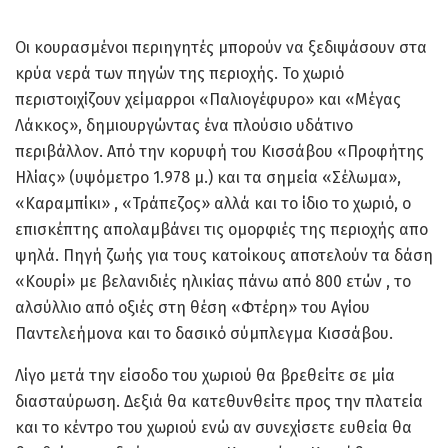
Οι κουρασμένοι περιηγητές μπορούν να ξεδιψάσουν στα
κρύα νερά των πηγών της περιοχής. Το χωριό
περιστοιχίζουν χείμαρροι «Παλιογέφυρο» και «Μέγας
Λάκκος», δημιουργώντας ένα πλούσιο υδάτινο
περιβάλλον. Από την κορυφή του Κισσάβου «Προφήτης
Ηλίας» (υψόμετρο 1.978 μ.) και τα σημεία «Σέλωμα»,
«Καραμπίκι» , «Τράπεζος» αλλά και το ίδιο το χωριό, ο
επισκέπτης απολαμβάνει τις ομορφιές της περιοχής απο
ψηλά. Πηγή ζωής για τους κατοίκους αποτελούν τα δάση
«Κουρί» με βελανιδιές ηλικίας πάνω από 800 ετών , το
αλσύλλιο από οξιές στη θέση «Φτέρη» του Αγίου
Παντελεήμονα και το δασικό σύμπλεγμα Κισσάβου.
Λίγο μετά την είσοδο του χωριού θα βρεθείτε σε μία
διασταύρωση. Δεξιά θα κατεθυνθείτε προς την πλατεία
και το κέντρο του χωριού ενώ αν συνεχίσετε ευθεία θα