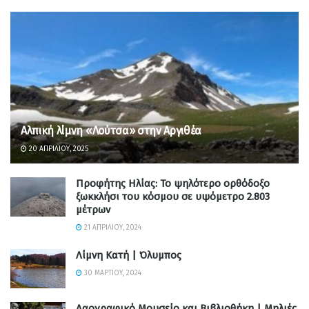
Αλπική λίμνη «Λούτσα» στην Αργιθέα
20 ΑΠΡΙΛΊΟΥ, 2025
Προφήτης Ηλίας: Το ψηλότερο ορθόδοξο
ξωκκλήσι του κόσμου σε υψόμετρο 2.803
μέτρων
21 ΑΠΡΙΛΊΟΥ, 2024
Λίμνη Κατή | Όλυμπος
30 ΜΑΡΤΊΟΥ, 2024
Λαογραφικό Μουσείο και Βιβλιοθήκη | Μηλιές