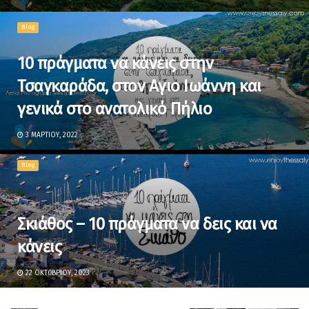
Blog
10 πράγματα να κάνεις στην
Τσαγκαράδα, στον Αγιο Ιωάννη και
γενικά στο ανατολικό Πήλιο
3 ΜΑΡΤΊΟΥ, 2022
Blog
Σκιάθος – 10 πράγματα να δεις και να
κάνεις
22 ΟΚΤΩΒΡΊΟΥ, 2023