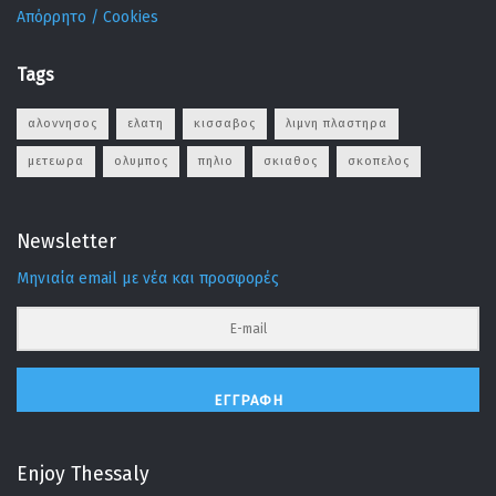
Απόρρητο / Cookies
Tags
αλοννησος
ελατη
κισσαβος
λιμνη πλαστηρα
μετεωρα
ολυμπος
πηλιο
σκιαθος
σκοπελος
Newsletter
Μηνιαία email με νέα και προσφορές
ΕΓΓΡΑΦΉ
Enjoy Thessaly